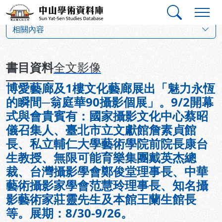
跳到主要內容
:::
:::
中山學術資料庫
:::
相關內容
書目資料
全文影像
博愛藝廊及1樓文化藝廊展出「魅力永恆
的瞬間─翁庭華90攝影個展」。9/2開幕
式與會貴賓有：國家攝影文化中心蔡昭
儀召集人、臺北市立文獻館詹素貞館
長、私立輔仁大學藝術學院前院長康台
生教授、無限可能育樂集團戴英杰總
裁、台灣攝影學會鄭俊堂理事長、中華
藝術攝影家學會范慧玲理事長、知名攝
影藝術家莊靈先生及本館王蘭生館長
等。展期：8/30-9/26。