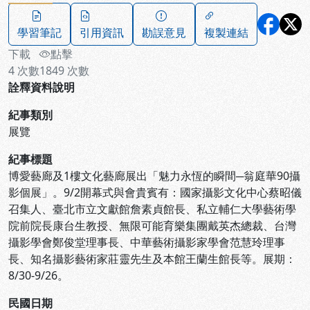
學習筆記
引用資訊
勘誤意見
複製連結
下載
點擊
4
次數
1849
次數
詮釋資料說明
紀事類別
展覽
紀事標題
博愛藝廊及1樓文化藝廊展出「魅力永恆的瞬間─翁庭華90攝
影個展」。9/2開幕式與會貴賓有：國家攝影文化中心蔡昭儀
召集人、臺北市立文獻館詹素貞館長、私立輔仁大學藝術學
院前院長康台生教授、無限可能育樂集團戴英杰總裁、台灣
攝影學會鄭俊堂理事長、中華藝術攝影家學會范慧玲理事
長、知名攝影藝術家莊靈先生及本館王蘭生館長等。展期：
8/30-9/26。
民國日期