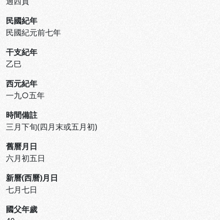
過西貢
民國紀年
民國紀元前七年
干支紀年
乙巳
西元紀年
一九○五年
時間備註
三月下旬(四月末或五月初)
舊曆月日
六月初五日
新曆(西曆)月日
七月七日
國父年歲