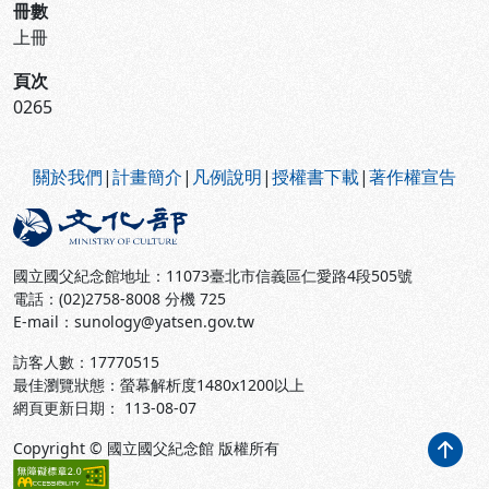
冊數
上冊
頁次
0265
:::
關於我們
|
計畫簡介
|
凡例說明
|
授權書下載
|
著作權宣告
國立國父紀念館地址：11073臺北市信義區仁愛路4段505號
電話：(02)2758-8008 分機 725
E-mail：sunology@yatsen.gov.tw
訪客人數：
17770515
最佳瀏覽狀態：螢幕解析度1480x1200以上
網頁更新日期： 113-08-07
Copyright © 國立國父紀念館 版權所有