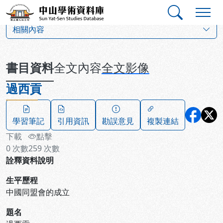
跳到主要內容
:::
:::
中山學術資料庫
:::
相關內容
書目資料
全文內容
全文影像
過西貢
學習筆記
引用資訊
勘誤意見
複製連結
下載
點擊
0
次數
259
次數
詮釋資料說明
生平歷程
中國同盟會的成立
題名