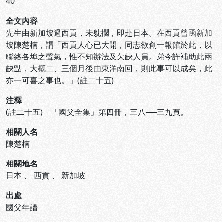
40
全文內容
先生由新加坡過西貢，未躭擱，即赴日本。在西貢曾函新加
坡陳楚楠，謂「西貢人心已大開，同志欲創一報館於此，以
聯絡各埠之聲氣，惟不知辦法及欠缺人員。弟今許補助此兩
缺點，大概二、三個月後由東洋南回，則此事可以成矣，此
亦一可喜之事也。」(註二十五)
注釋
(註二十五) 「國父全集」第四冊，三八──三九頁。
相關人名
陳楚楠
相關地名
日本
、
西貢
、
新加坡
出處
國父年譜