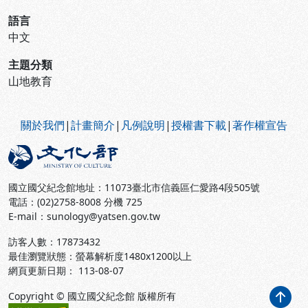
語言
中文
主題分類
山地教育
:::
關於我們
|
計畫簡介
|
凡例說明
|
授權書下載
|
著作權宣告
國立國父紀念館地址：11073臺北市信義區仁愛路4段505號
電話：(02)2758-8008 分機 725
E-mail：sunology@yatsen.gov.tw
訪客人數：
17873432
最佳瀏覽狀態：螢幕解析度1480x1200以上
網頁更新日期： 113-08-07
Copyright © 國立國父紀念館 版權所有