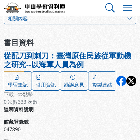
跳到主要內容
:::
:::
中山學術資料庫
:::
相關內容
書目資料
從配刀到刺刀：臺灣原住民族從軍動機
之研究--以海軍人員為例
學習筆記
引用資訊
勘誤意見
複製連結
下載
點擊
0
次數
333
次數
詮釋資料說明
館藏登錄號
047890