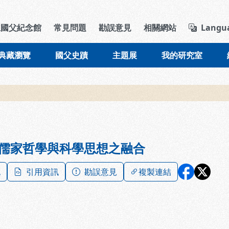
導覽列區塊
立國父紀念館
常見問題
勘誤意見
相關網站
Langu
典藏瀏覽
國父史蹟
主題展
我的研究室
儒家哲學與科學思想之融合
記
引用資訊
勘誤意見
複製連結