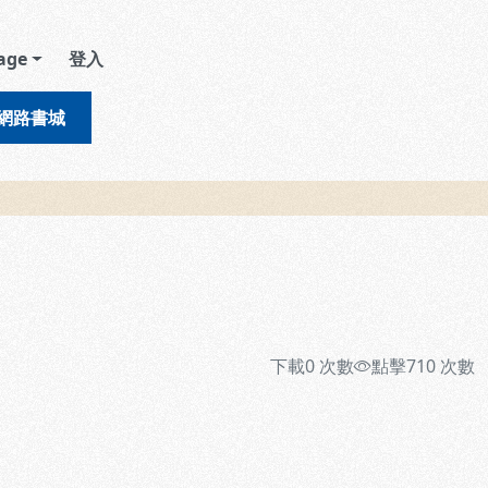
age
登入
網路書城
下載
0
次數
點擊
710
次數