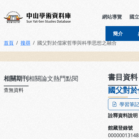
跳到主要內容
:::
:::
中山學術資料庫
網站導覽
國
簡介
首頁
搜尋
國父對於儒家哲學與科學思想之融合
:::
書目資料
相關期刊
相關論文
熱門點閱
國父對於
查無資料
學習筆
詮釋資料說明
館藏登錄號
00000013148