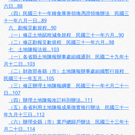
六日…88
（四）民國三十一年糧食庫券領換憑證領換辦法 民國三
十一年八月一日…89
六、勘報災歉規程…90
（一）修正土地賦稅減免規程 民國三十一年六月…90
（二）修正勘報災歉規程 民國三十一年六月…98
七、土地陳報法規…103
（一）各省縣土地陳報辦事處組織通則 民國二十九年十
月十二日…103
（二）財政部各縣（市）土地陳報辦事處組織暫行規程
民國三十一年五月…105
（三）修正辦理土地陳報綱要 民國三十一年七月二十一
日…107
（四）辦理土地陳報改訂科則辦法…111
（五）各省利用土地陳報成果徵實推行辦法 民國三十一
年九月十三日…112
（六）辦理全縣（市）業戶總歸戶辦法 民國三十三年十
月二十日…114