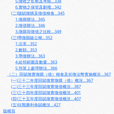
5.徵收之監察及考核…338
6.實物之保管及劃撥…342
(二)隨賦徵購及徵借糧食…345
1.徵購辦法…345
2.徵借辦法…346
3.徵購與徵借之比較…349
(三)帶徵縣級公糧…352
1.沿革…352
2.數額…353
3.帶徵辦法…363
4.給領範圍及數量…363
5.預算上處理辦法…366
（二）田賦徵實徵購（借）糧食及折徵法幣實施概況…367
(一)三十二年度田賦徵實徵購（借）概況…367
(二)三十三年度田賦徵實徵借概況…387
(三)三十四年度田賦徵實徵借概況…401
(四)三十五年度田賦徵實徵借概況…407
(五)抗戰勝利免賦概況…427
版權頁