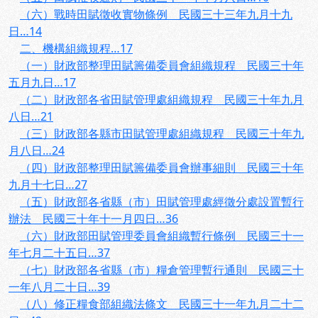
（六）戰時田賦徵收實物條例 民國三十三年九月十九
日…14
二、機構組織規程…17
（一）財政部整理田賦籌備委員會組織規程 民國三十年
五月九日…17
（二）財政部各省田賦管理處組織規程 民國三十年九月
八日…21
（三）財政部各縣市田賦管理處組織規程 民國三十年九
月八日…24
（四）財政部整理田賦籌備委員會辦事細則 民國三十年
九月十七日…27
（五）財政部各省縣（市）田賦管理處經徵分處設置暫行
辦法 民國三十年十一月四日…36
（六）財政部田賦管理委員會組織暫行條例 民國三十一
年七月二十五日…37
（七）財政部各省縣（市）糧倉管理暫行通則 民國三十
一年八月二十日…39
（八）修正糧食部組織法條文 民國三十一年九月二十二