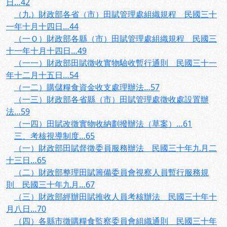
日…42
（九）財政部各省（市）田賦管理處組織規程 民國三十
一年十月十四日…44
（一Ｏ）財政部各縣（市）田賦管理處組織規程 民國三
十一年十月十四日…49
（一一）財政部田賦徵收實物驗收暫行通則 民國三十一
年十二月十五日…54
（一二）購儲糧食資金收支處理辦法…57
（一三）財政部各省縣（市）田賦管理處徵收處設置辦
法…59
（一四）田賦改徵實物收納劃撥辦法（草案）…61
三、考核視導制度…65
（一）財政部田賦督徵委員服務辦法 民國三十年九月二
十三日…65
（二）財政部整理田賦籌備委員會視察人員暫行服務規
則 民國三十年九月…67
（三）財政部經辦田賦推收人員考核辦法 民國三十年十
月八日…70
（四）各縣市徵購糧食監察委員會組織通則 民國三十年