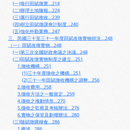
(一)推行田賦徵實…214
(二)辦理土地陳報…224
(三)厲行田賦推收…239
(四)樹立田賦徵課會計制度…240
(五)強化外勤業務…247
三、民國三十至三十一年度田賦改徵實物狀況…248
（一）田賦改徵實物…248
(一)第三次全國財政會議之決議…248
(二)田賦改徵實物制度之建立…251
1.徵收機構…251
(1)三十年度徵收之機構…251
(2)三十一年田賦徵收機構之調整…256
2.徵收費用…258
3.徵收方法之一般規定…259
4.徵收之推動情形…270
5.徵收之監察及考核辦法…276
6.實物之保管及劃撥辦法…280
(三)隨賦徵購糧食…286
1.概述…286