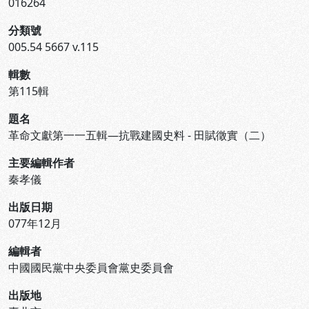
016264
分類號
005.54 5667 v.115
輯數
第115輯
題名
革命文獻第一一五輯—抗戰建國史料 - 田賦徵實（二）
主要編輯作者
秦孝儀
出版日期
077年12月
編輯者
中國國民黨中央委員會黨史委員會
出版地