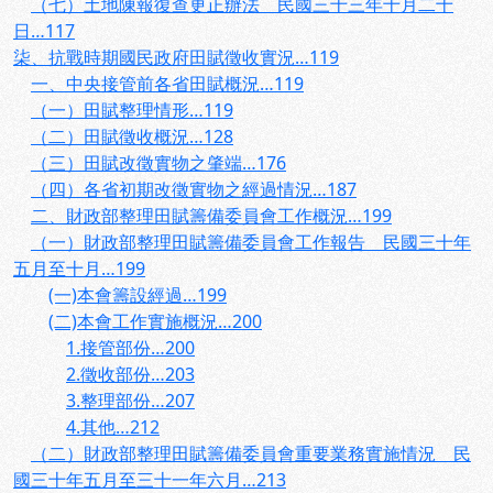
（七）土地陳報復查更正辦法 民國三十三年十月二十
日…117
柒、抗戰時期國民政府田賦徵收實況…119
一、中央接管前各省田賦概況…119
（一）田賦整理情形…119
（二）田賦徵收概況…128
（三）田賦改徵實物之肇端…176
（四）各省初期改徵實物之經過情況…187
二、財政部整理田賦籌備委員會工作概況…199
（一）財政部整理田賦籌備委員會工作報告 民國三十年
五月至十月…199
(一)本會籌設經過…199
(二)本會工作實施概況…200
1.接管部份…200
2.徵收部份…203
3.整理部份…207
4.其他…212
（二）財政部整理田賦籌備委員會重要業務實施情況 民
國三十年五月至三十一年六月…213