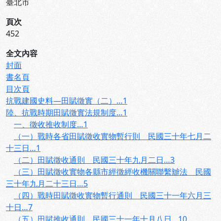
臺北市
頁次
452
全文內容
封面
書名頁
目次頁
抗戰建國史料—田賦徵實（二）…1
陸、抗戰時期田賦徵實法規制度…1
一、徵收推收制度…1
（一）戰時各省田賦徵收實物暫行則 民國三十年七月二
十三日…1
（二）田賦徵收通則 民國三十年九月二日…3
（三）田賦徵收實物各縣市經徵經收機關聯繫辧法 民國
三十年九月二十三日…5
（四）戰時田賦徵收實物暫行通則 民國三十一年六月三
十日…7
（五）田賦推收通則 民國三十一年十月八日…10