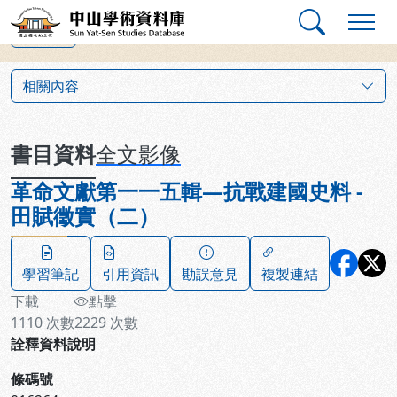
跳到主要內容
:::
:::
中山學術資料庫
上一筆
:::
相關內容
書目資料
全文影像
革命文獻第一一五輯—抗戰建國史料 -
田賦徵實（二）
學習筆記
引用資訊
勘誤意見
複製連結
下載
點擊
1110
次數
2229
次數
詮釋資料說明
條碼號