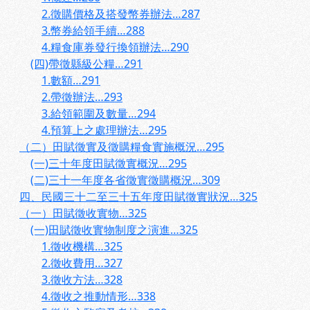
2.徵購價格及搭發幣券辦法…287
3.幣券給領手續…288
4.糧食庫券發行換領辦法…290
(四)帶徵縣級公糧…291
1.數額…291
2.帶徵辦法…293
3.給領範圍及數量…294
4.預算上之處理辦法…295
（二）田賦徵實及徵購糧食實施概況…295
(一)三十年度田賦徵實概況…295
(二)三十一年度各省徵實徵購概況…309
四、民國三十二至三十五年度田賦徵實狀況…325
（一）田賦徵收實物…325
(一)田賦徵收實物制度之演進…325
1.徵收機構…325
2.徵收費用…327
3.徵收方法…328
4.徵收之推動情形…338