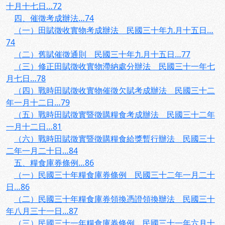
十月十七日…72
四、催徵考成辦法…74
（一）田賦徵收實物考成辦法 民國三十年九月十五日…
74
（二）舊賦催徵通則 民國三十年九月十五日…77
（三）修正田賦徵收實物滯納處分辦法 民國三十一年七
月七日…78
（四）戰時田賦徵收實物催徵欠賦考成辦法 民國三十二
年一月十二日…79
（五）戰時田賦徵實暨徵購糧食考成辦法 民國三十二年
一月十二日…81
（六）戰時田賦徵實暨徵購糧食給獎暫行辦法 民國三十
二年一月二十日…84
五、糧食庫券條例…86
（一）民國三十年糧食庫券條例 民國三十二年一月二十
日…86
（二）民國三十年糧食庫券領換憑證領換辦法 民國三十
年八月三十一日…87
（三）民國三十一年糧食庫券條例 民國三十一年六月十