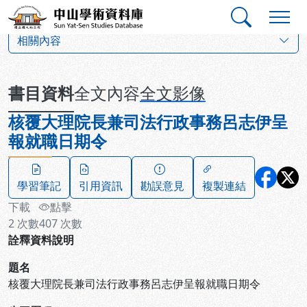
跳到主要內容
:::
:::
中山學術資料庫
:::
相關內容
書目資料
全文內容
全文影像
核覆大理院長兼司法行政事務呂志伊呈
報就職日期令
學習筆記
引用資訊
勘誤意見
複製連結
下載
點擊
2
次數
407
次數
詮釋資料說明
題名
核覆大理院長兼司法行政事務呂志伊呈報就職日期令