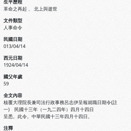
生平歷程
革命之再起
、
北上與逝世
文件類型
人事命令
民國日期
013/04/14
西元日期
1924/04/14
國父年歲
59
全文內容
核覆大理院長兼司法行政事務呂志伊呈報就職日期令(註
一) 民國十三年（一九二四年）四月十四日
呈悉。此令。中華民國十三年四月十四日。
注釋