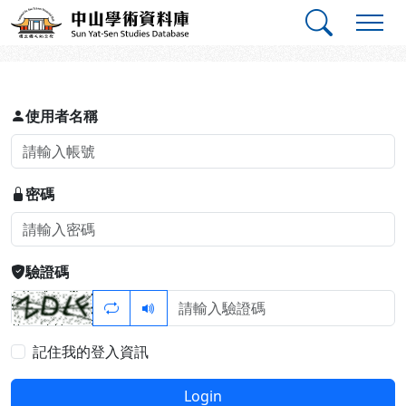
跳到主要內容
:::
:::
中山學術資料庫
登入
使用者名稱
密碼
驗證碼
記住我的登入資訊
Login