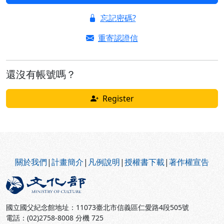
忘記密碼?
重寄認證信
還沒有帳號嗎？
Register
:::
關於我們
|
計畫簡介
|
凡例說明
|
授權書下載
|
著作權宣告
國立國父紀念館地址：11073臺北市信義區仁愛路4段505號
電話：(02)2758-8008 分機 725