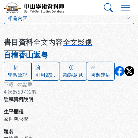
跳到主要內容
:::
:::
中山學術資料庫
:::
相關內容
書目資料
全文內容
全文影像
自檀香山返粤
學習筆記
引用資訊
勘誤意見
複製連結
下載
點擊
4
次數
597
次數
詮釋資料說明
生平歷程
家世與求學
題名