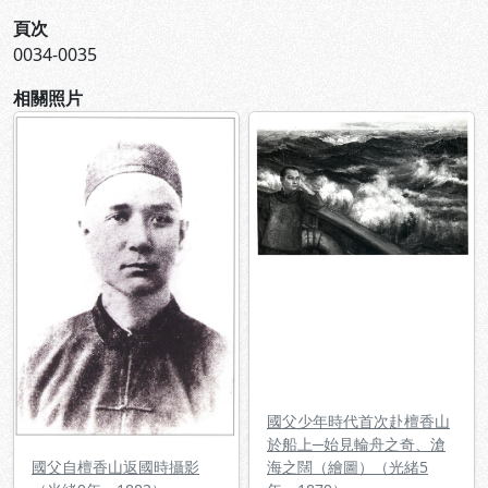
頁次
0034-0035
相關照片
國父少年時代首次赴檀香山
於船上─始見輪舟之奇、滄
國父自檀香山返國時攝影
海之闊（繪圖）（光緒5