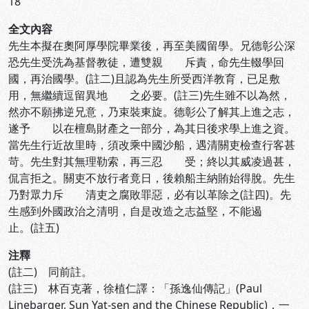
18
全文內容
先生本擬在奧阿厚學院畢業後，再至美國留學。兄德彰公深
恐先生受洗為基督教徒，遭雙親 斥責，命先生輟學回
國，再治國學。(註二)且認為先生所受西洋教育，已足敷
用，無繼續逗留異地 之必要。(註三)先生雖不以為然，
然亦不願拂逆兄意，乃束裝東旋。德彰公了解其上進之志，
遂予 以在檀島財產之一部分，為其日後求學上進之資。
當先生行近故里時，須改乘中國沙船，遇清關吏檢查行客甚
苛。先生對其無理勒索，再三忍 受；終以其威凌過甚，
侃言拒之。關吏不放行者竟日，後賴船主納賄始得脫。先生
乃對眾力斥 清吏之腐敗罪惡，必有以革除之(註四)。先
生感到外國政治之清明，自是改造之志益堅，不能遏
止。(註五)
注釋
(註二) 同前註。
(註三) 林百克著，徐植仁譯：「孫逸仙傳記」(Paul
Linebarger, Sun Yat-sen and the Chinese Republic)，一