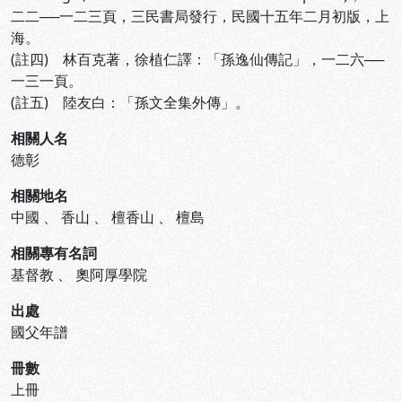
二二──一二三頁，三民書局發行，民國十五年二月初版，上
海。
(註四) 林百克著，徐植仁譯：「孫逸仙傳記」，一二六──
一三一頁。
(註五) 陸友白：「孫文全集外傳」。
相關人名
德彰
相關地名
中國
、
香山
、
檀香山
、
檀島
相關專有名詞
基督教
、
奧阿厚學院
出處
國父年譜
冊數
上冊