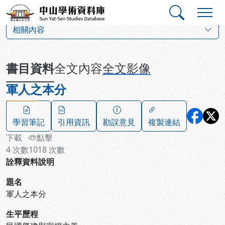
跳到主要內容
:::
:::
中山學術資料庫
:::
相關內容
書目資料
全文內容
全文影像
軍人之本分
學習筆記
引用資訊
勘誤意見
複製連結
下載
點擊
4
次數
1018
次數
詮釋資料說明
題名
軍人之本分
生平歷程