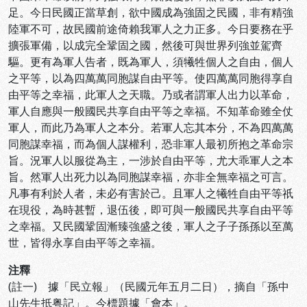
足。今日民國正當草創，欲中國成為強固之民國，非有精強
陸軍不可，故民國前途倚賴我軍人之力正多。今日要務在乎
擴張軍備，以成完全鞏固之國，然後可與世界列強並駕齊
驅。更有為軍人告者，既為軍人，須犧牲個人之自由，個人
之平等，以為四萬萬同胞謀自由平等。使四萬萬同胞得享自
由平等之幸福，此軍人之天職。乃或者謂軍人出力以革命，
軍人自應與一般國民共享自由平等之幸福。不知革命雖全仗
軍人，而此乃為軍人之本分。若軍人忘其本分，不為四萬萬
同胞謀幸福，而為個人謀權利，恐非軍人最初所抱之革命宗
旨。況軍人以服從為主，一涉於自由平等，尤大乖軍人之本
旨。然軍人出死力以為同胞謀幸福，亦非全無幸福之可言。
凡事有利於人者，未必有害於己。且軍人之犧牲自由平等祇
在現役，為時甚暫，退伍後，即可與一般國民共享自由平等
之幸福。又民國鞏固漸臻強盛之後，軍人之子子孫孫以至萬
世，皆得永享自由平等之幸福。
注釋
(註一) 據「民立報」（民國元年五月二日），摘自「孫中
山先生抵粤記」。今標題據「會本」。