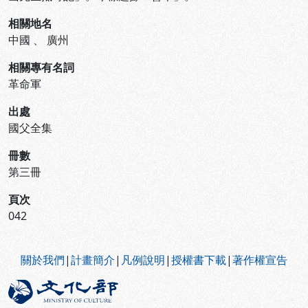
相關地名
中國
、
廣州
相關專有名詞
革命軍
出處
國父全集
冊數
第三冊
頁次
042
:::
關於我們
|
計畫簡介
|
凡例說明
|
授權書下載
|
著作權宣告