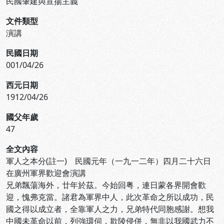
民國肇建與宣揚主義
文件類型
演講
民國日期
001/04/26
西元日期
1912/04/26
國父年歲
47
全文內容
軍人之本分(註一) 民國元年（一九一二年）四月二十六日
在廣州軍界歡迎會演講
兄弟飄蕩海外，廿年於茲。今始回粤，連日蒙各界開會歡
迎，愧弗克當。諸君為軍界中人，此次革命之所以成功，民
國之得以成立者，全靠軍人之力，兄弟特代同胞感謝。想我
中國未革命以前，列強環伺，欺陵侵併，無非以我國武力不