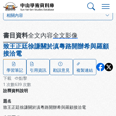
跳到主要內容
:::
:::
中山學術資料庫
:::
相關內容
書目資料
全文內容
全文影像
致王正廷徐謙關於滇粵路開辦希與羅顧
接洽電
學習筆記
引用資訊
勘誤意見
複製連結
下載
點擊
1
次數
639
次數
詮釋資料說明
題名
致王正廷徐謙關於滇粵路開辦希與羅顧接洽電