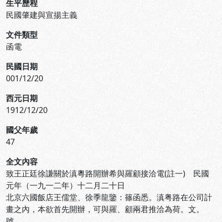
生平歷程
民國肇建與宣揚主義
文件類型
函電
民國日期
001/12/20
西元日期
1912/12/20
國父年歲
47
全文內容
致王正廷徐謙關於滇粵路開辦希與羅顧接洽電(註一) 民國
元年（一九一二年）十二月二十日
北京六國飯店王儒堂、徐季龍鑒：篠函悉。滇粤路在公司計
畫之內，本欲首先開辦，可與羅、顧兩君推洽為荷。文。
號。