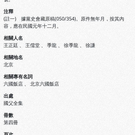
注釋
(註一) 據黨史會藏原稿(050/354)。原件無年月，按其內
容，應在民國元年十二月。
相關人名
王正廷
、
王儒堂
、
季龍
、
徐季龍
、
徐謙
相關地名
北京
相關專有名詞
六國飯店
、
北京六國飯店
出處
國父全集
冊數
第四冊
頁次