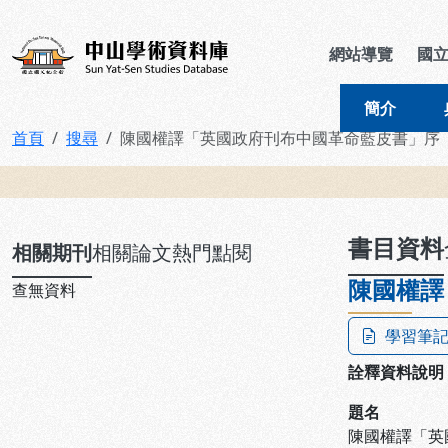
跳到主要內容
:::
:::
中山學術資料庫
網站導覽
國
簡介
首頁
搜尋
陳國權譯「英國政府刊布中國革命藍皮書」序
:::
書目資料
相關期刊
相關論文
熱門點閱
陳國權譯
查無資料
學習筆
詮釋資料說明
題名
陳國權譯「英