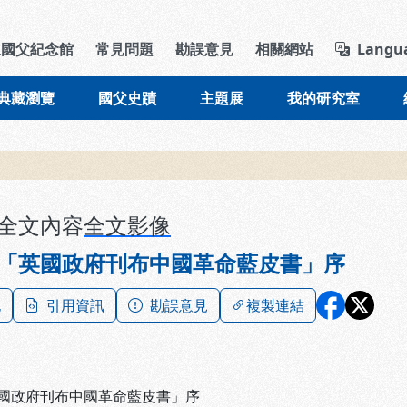
導覽列區塊
立國父紀念館
常見問題
勘誤意見
相關網站
Langu
典藏瀏覽
國父史蹟
主題展
我的研究室
全文內容
全文影像
「英國政府刊布中國革命藍皮書」序
記
引用資訊
勘誤意見
複製連結
國政府刊布中國革命藍皮書」序