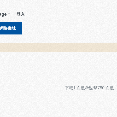
age
登入
網路書城
下載
1
次數
點擊
780
次數