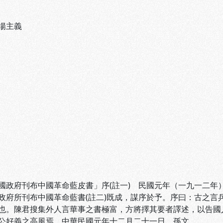
揚主義
國政府刊布中國革命藍皮書」序(註一) 民國元年（一九一二年
政府所刊布中國革命藍書(註二)既成，謀序於予。序曰：古之言
也。陳君搜集外人言華事之書極富，方將擇其要者譯述，以告國
公好義之高風焉。中華民國元年十二月二十一日、孫文。