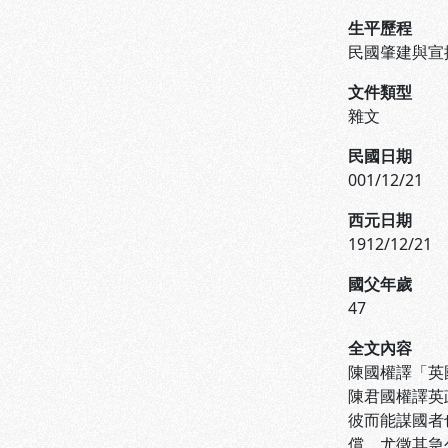
生平歷程
民國肇建與宣
文件類型
雜文
民國日期
001/12/21
西元日期
1912/12/21
國父年歲
47
全文內容
陳國權譯「英
陳君國權譯英
彼而能謀國者
償，尤徵其急