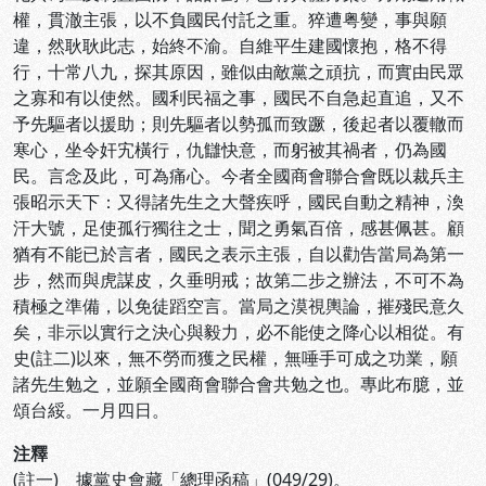
權，貫澈主張，以不負國民付託之重。猝遭粤變，事與願
違，然耿耿此志，始終不渝。自維平生建國懷抱，格不得
行，十常八九，探其原因，雖似由敵黨之頑抗，而實由民眾
之寡和有以使然。國利民福之事，國民不自急起直追，又不
予先驅者以援助；則先驅者以勢孤而致蹶，後起者以覆轍而
寒心，坐令奸宄橫行，仇讎快意，而躬被其禍者，仍為國
民。言念及此，可為痛心。今者全國商會聯合會既以裁兵主
張昭示天下：又得諸先生之大聲疾呼，國民自動之精神，渙
汗大號，足使孤行獨往之士，聞之勇氣百倍，感甚佩甚。顧
猶有不能已於言者，國民之表示主張，自以勸告當局為第一
步，然而與虎謀皮，久垂明戒；故第二步之辦法，不可不為
積極之準備，以免徒蹈空言。當局之漠視輿論，摧殘民意久
矣，非示以實行之決心與毅力，必不能使之降心以相從。有
史(註二)以來，無不勞而獲之民權，無唾手可成之功業，願
諸先生勉之，並願全國商會聯合會共勉之也。專此布臆，並
頌台綏。一月四日。
注釋
(註一) 據黨史會藏「總理函稿」(049/29)。