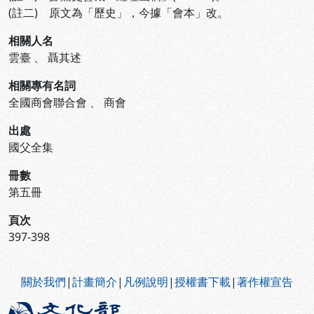
(註二) 原文為「歷史」，今據「會本」改。
相關人名
雲臺
、
聶其述
相關專有名詞
全國商會聯合會
、
商會
出處
國父全集
冊數
第五冊
頁次
397-398
:::
關於我們
|
計畫簡介
|
凡例說明
|
授權書下載
|
著作權宣告