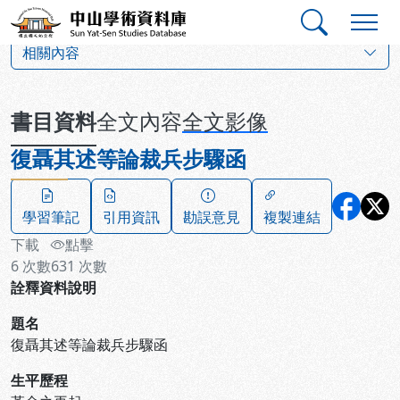
跳到主要內容
:::
:::
中山學術資料庫
:::
相關內容
書目資料
全文內容
全文影像
復聶其述等論裁兵步驟函
學習筆記
引用資訊
勘誤意見
複製連結
下載
點擊
6
次數
631
次數
詮釋資料說明
題名
復聶其述等論裁兵步驟函
生平歷程