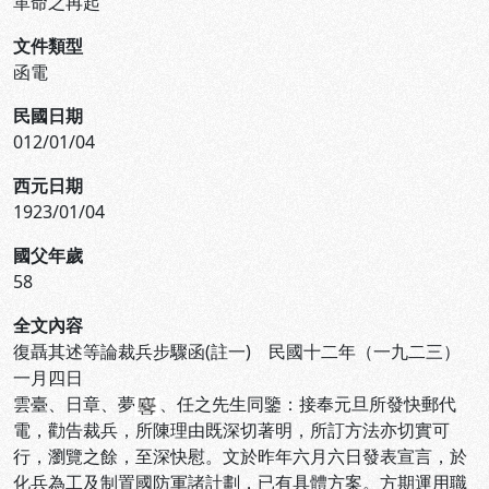
革命之再起
文件類型
函電
民國日期
012/01/04
西元日期
1923/01/04
國父年歲
58
全文內容
復聶其述等論裁兵步驟函(註一) 民國十二年（一九二三）
一月四日
雲臺、日章、夢
、任之先生同鑒：接奉元旦所發快郵代
電，勸告裁兵，所陳理由既深切著明，所訂方法亦切實可
行，瀏覽之餘，至深快慰。文於昨年六月六日發表宣言，於
化兵為工及制置國防軍諸計劃，已有具體方案。方期運用職