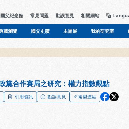
導覽列區塊
立國父紀念館
常見問題
勘誤意見
相關網站
Langu
典藏瀏覽
國父史蹟
主題展
我的研究室
政黨合作賽局之研究：權力指數觀點
記
引用資訊
勘誤意見
複製連結