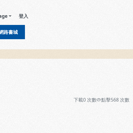
age
登入
網路書城
下載
0
次數
點擊
568
次數