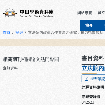
跳到主要內容
:::
:::
中山學術資料庫
網站導覽
國
簡介
首頁
搜尋
立法院內政黨合作賽局之研究：權力指數觀點
:::
書目資料
相關期刊
相關論文
熱門點閱
立法院內
查無資料
學習筆
詮釋資料說明
館藏登錄號
042523