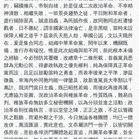
約，竊國擁兵，帝制自雄，於是促成二次政治革命。不幸精
神潰散，相繼失敗，一班景炎趨勢之徒，平日附和革命者，
盡行揭除面具，賊道戕義，為民賊作倀，故同胞同志枉遭慘
戮者，日不勝紀，謂非國家法律淪亡，是非黑暗，當時未設
保障人權之道乎？茲袁氏天怒人怨，舉國公認，文以天職所
在，爰是集合同志，組織中華革命黨。閱年以來，機關既
備，進行亦有端倪。惟是此次組織與前不同，前此根本未備
之經驗，今必預防其覆轍，改總章十二條所載，首義黨員悉
隸為元勳公民，得參政執政之優先權利，純為保障真正革命
黨而設，且足以鼓勵當時之勇進，而表率後來之平準，渺茲
微義，幸海內外同胞均能一律鑒及，故新進黨員大率類以千
萬計。我洪門當日主義，既已昭然若揭，而後此再接再厲，
尤應協力並圖。況政治革命與種族革命，性質既殊，難易自
判。種族革命無妨多立秘密機關，以為分頭並進之活動；政
治革命則仗義執言，非以堂堂之陣，正正之旗，不足以聳國
民之觀聽，而避外鄰之干涉。今日無論各種團體，均已一體
改併，萬流匯源，實此意也。文忝屬洪門一份子，以密切關
係所在，意欲各埠洪門團體急起直追，共圖革命事業，並全