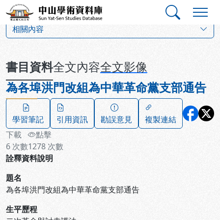
跳到主要內容
:::
:::
中山學術資料庫
:::
相關內容
書目資料
全文內容
全文影像
為各埠洪門改組為中華革命黨支部通告
學習筆記
引用資訊
勘誤意見
複製連結
下載
點擊
6
次數
1278
次數
詮釋資料說明
題名
為各埠洪門改組為中華革命黨支部通告
生平歷程