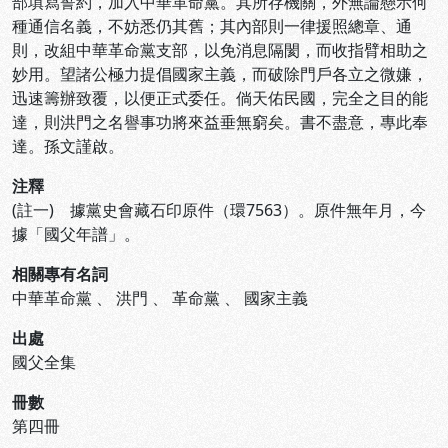
部填寫誓約，加入中華革命黨。其所存機關，外無論懸示何
種通信名義，不妨悉仍其舊；其內部則一律援照總章、通
則，改組中華革命黨支部，以免消息隔閡，而收指臂相助之
妙用。望諸公極力提倡國家主義，而破除門戶各立之微嫌，
迅速籌辦致覆，以便正式委任。倘天佑民國，完全之目的能
達，則洪門之名譽事功將來益垂無窮矣。書不盡意，專此奉
達。孫文謹啟。
注釋
(註一) 據黨史會藏石印原件（環7563）。原件無年月，今
據「國父年譜」。
相關專有名詞
中華革命黨
、
洪門
、
革命黨
、
國家主義
出處
國父全集
冊數
第四冊