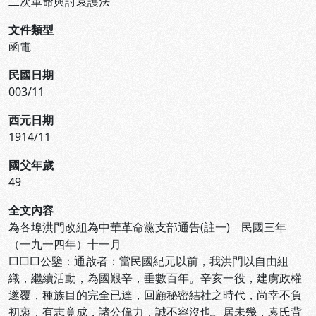
二次革命與討袁護法
文件類型
函電
民國日期
003/11
西元日期
1914/11
國父年歲
49
全文內容
為各埠洪門改組為中華革命黨支部通告(註一) 民國三年
（一九一四年）十一月
□□□公鑒：通啟者：當民國紀元以前，我洪門以自由組
織，繼續活動，為國艱辛，垂數百年。辛亥一役，建虜政權
遂覆，種族目的完全已達，回顧秘密結社之時代，尚幸不負
初衷，有志竟成，諸公偉力，誠不容沒也。居未幾，袁氏背