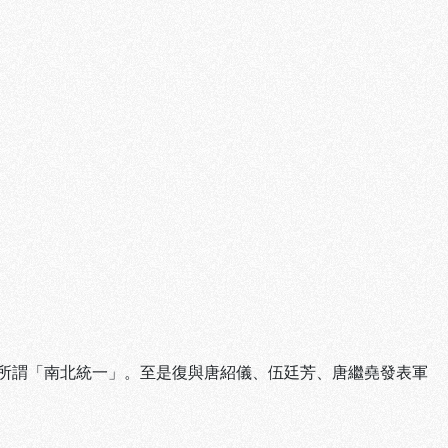
所謂「南北統一」。至是復與唐紹儀、伍廷芳、唐繼堯發表軍