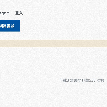
age
登入
網路書城
下載
3
次數
點擊
535
次數