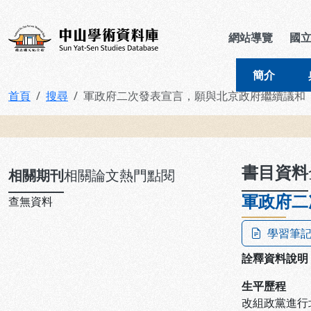
跳到主要內容
:::
:::
中山學術資料庫
網站導覽
國
簡介
首頁
搜尋
軍政府二次發表宣言，願與北京政府繼續議和
:::
書目資料
相關期刊
相關論文
熱門點閱
軍政府二
查無資料
學習筆
詮釋資料說明
生平歷程
改組政黨進行