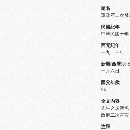
題名
軍政府二次發
民國紀年
中華民國十年
西元紀年
一九二一年
新曆(西曆)月
一月六日
國父年歲
56
全文內容
先生之居滬也
政府二次宣言
注釋