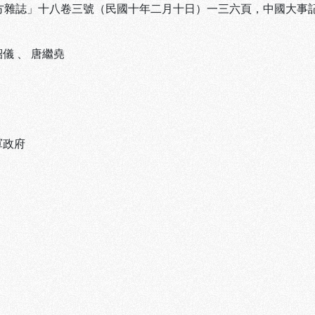
東方雜誌」十八卷三號（民國十年二月十日）一三六頁，中國大事
紹儀
、
唐繼堯
軍政府