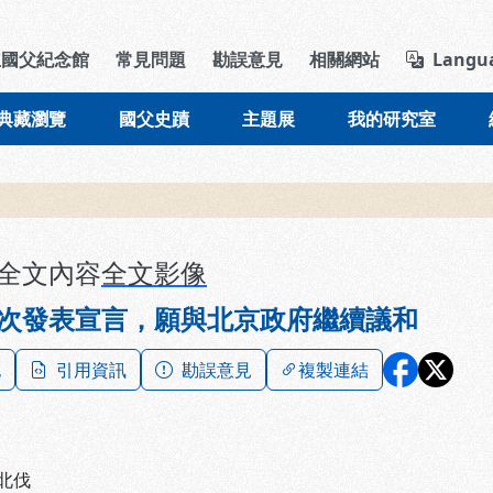
導覽列區塊
立國父紀念館
常見問題
勘誤意見
相關網站
Langu
典藏瀏覽
國父史蹟
主題展
我的研究室
全文內容
全文影像
次發表宣言，願與北京政府繼續議和
記
引用資訊
勘誤意見
複製連結
北伐