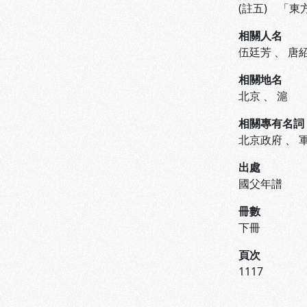
(註五) 「
相關人名
伍廷芳
、
唐
相關地名
北京
、
滬
相關專有名詞
北京政府
、
出處
國父年譜
冊數
下冊
頁次
1117