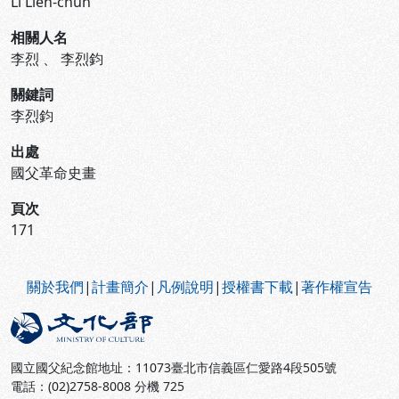
Li Lieh-chun
相關人名
李烈
、
李烈鈞
關鍵詞
李烈鈞
出處
國父革命史畫
頁次
171
:::
關於我們
|
計畫簡介
|
凡例說明
|
授權書下載
|
著作權宣告
國立國父紀念館地址：11073臺北市信義區仁愛路4段505號
電話：(02)2758-8008 分機 725