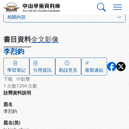
跳到主要內容
:::
:::
中山學術資料庫
:::
相關內容
書目資料
全文影像
李烈鈞
學習筆記
引用資訊
勘誤意見
複製連結
下載
點擊
1
次數
1204
次數
詮釋資料說明
題名
李烈鈞
題名(英)