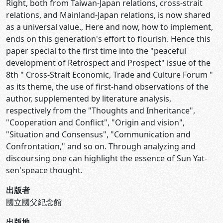
Right, both from Taiwan-Japan relations, cross-strait
relations, and Mainland-Japan relations, is now shared
as a universal value., Here and now, how to implement,
ends on this generation's effort to flourish. Hence this
paper special to the first time into the "peaceful
development of Retrospect and Prospect" issue of the
8th " Cross-Strait Economic, Trade and Culture Forum "
as its theme, the use of first-hand observations of the
author, supplemented by literature analysis,
respectively from the "Thoughts and Inheritance",
"Cooperation and Conflict", "Origin and vision",
"Situation and Consensus", "Communication and
Confrontation," and so on. Through analyzing and
discoursing one can highlight the essence of Sun Yat-
sen'speace thought.
出版者
國立國父紀念館
出版地