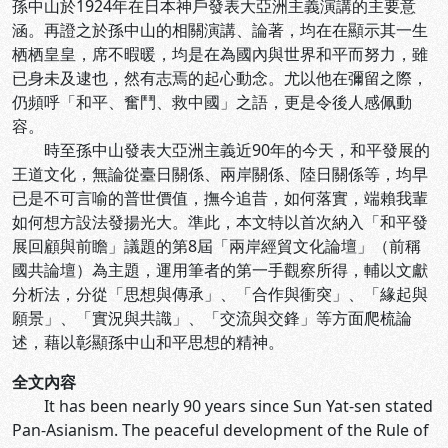
孫中山於1924年在日本神戶發表大亞洲主義演講的主要意
涵。再證之於孫中山的相關演講、論著，均在在顯示其一生
栖栖皇皇，席不暇暖，均是在為國內與世界和平而努力，雖
已身未及逮也，然有志焉的起心動念。尤以他在彌留之際，
仍頻呼「和平、奮鬥、救中國」之語，更是令後人感佩動
容。
時至孫中山發表大亞洲主義近90年的今天，和平發展的
王道文化，無論從臺日關係、兩岸關係、陸日關係等，均早
已是不可言喻的普世價值，撫今追昔，如何落實，端賴我輩
如何想方設法發揚光大。準此，本文特以首次納入「和平發
展回顧與前瞻」議題的第8屆「兩岸經貿文化論壇」（前稱
國共論壇）為主題，運用筆者的第一手觀察所得，輔以文獻
分析法，分從「思想與傳承」、「合作與衝突」、「緣起與
願景」、「實況與共識」、「交流與交鋒」等方面爬梳論
述，藉以彰顯孫中山和平思想的精神。
全文內容
It has been nearly 90 years since Sun Yat-sen stated
Pan-Asianism. The peaceful development of the Rule of