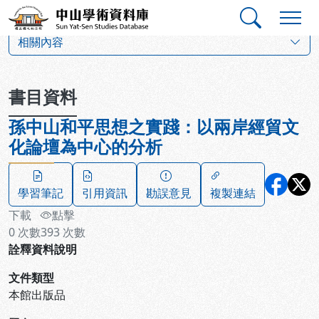
跳到主要內容
:::
:::
中山學術資料庫
:::
相關內容
書目資料
孫中山和平思想之實踐：以兩岸經貿文
化論壇為中心的分析
學習筆記
引用資訊
勘誤意見
複製連結
下載
點擊
0
次數
393
次數
詮釋資料說明
文件類型
本館出版品