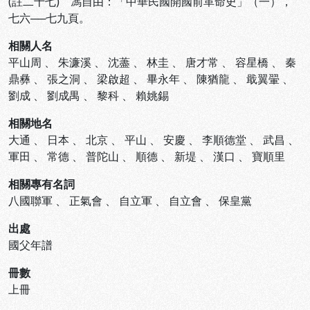
(註二十七) 馮自由：「中華民國開國前革命史」（一），
七六──七九頁。
相關人名
平山周
、
朱濂溪
、
沈藎
、
林圭
、
唐才常
、
容星橋
、
秦
鼎彝
、
張之洞
、
梁啟超
、
畢永年
、
陳猶龍
、
戢翼翬
、
劉成
、
劉成禺
、
黎科
、
賴姚錫
相關地名
大通
、
日本
、
北京
、
平山
、
安慶
、
李順德堂
、
武昌
、
軍田
、
常德
、
普陀山
、
順德
、
新堤
、
漢口
、
寶順里
相關專有名詞
八國聯軍
、
正氣會
、
自立軍
、
自立會
、
保皇黨
出處
國父年譜
冊數
上冊