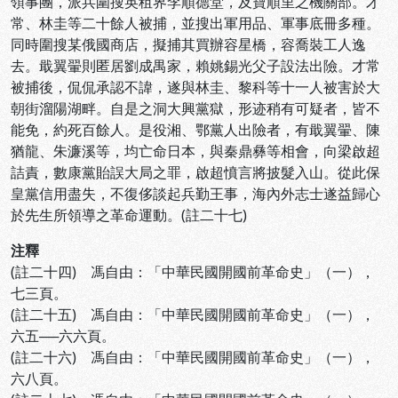
領事團，派兵圍搜英租界李順德堂，及寶順里之機關部。才
常、林圭等二十餘人被捕，並搜出軍用品、軍事底冊多種。
同時圍搜某俄國商店，擬捕其買辦容星橋，容喬裝工人逸
去。戢翼翬則匿居劉成禺家，賴姚錫光父子設法出險。才常
被捕後，侃侃承認不諱，遂與林圭、黎科等十一人被害於大
朝街溜陽湖畔。自是之洞大興黨獄，形迹稍有可疑者，皆不
能免，約死百餘人。是役湘、鄂黨人出險者，有戢翼翬、陳
猶龍、朱濂溪等，均亡命日本，與秦鼎彝等相會，向梁啟超
詰責，數康黨貽誤大局之罪，啟超憤言將披髮入山。從此保
皇黨信用盡失，不復侈談起兵勤王事，海內外志士遂益歸心
於先生所領導之革命運動。(註二十七)
注釋
(註二十四) 馮自由：「中華民國開國前革命史」（一），
七三頁。
(註二十五) 馮自由：「中華民國開國前革命史」（一），
六五──六六頁。
(註二十六) 馮自由：「中華民國開國前革命史」（一），
六八頁。