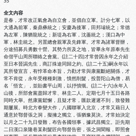
35
全文內容
是春，才常改正氣會為自立會，並倡自立軍。計分七軍，以
大通為前軍，秦鼎彝統之；安慶為後軍，田邦璿統之；常德
為左軍，陳猶龍統之；新堤為右軍，沈藎統之；漢口為中
軍，林圭統之。另置總會親軍及先鋒軍。才常為諸軍督辦，
分途招募兵勇數十營。其勢力所及之地，皆畢永年原奉先生
命偕平山周所聯絡之會黨。(註二十四)才常曾因永年之介紹
至日本晉謁先生，商訂殊途同歸之約。(註二十五)嗣永年以
其所發宣言，有悖革命本旨，力勸才常與康黨斷絕關係，才
常不肯從，永年受種種刺激，憤然削髮，投普陀山為僧，易
名「悟玄」，並貽書平山周，以抒憤慨。(註二十六)永年入
山後，所部會黨盡歸才常、林圭二人。定期七月十五日各路
同時大舉。然康黨鬆懈，且疑才常，匯款遲遲不到，致發難
期屢展。時北方拳變大作，八國聯軍入北京，才常又藉日人
通意於鄂督張之洞，擬擁之獨立，張猶豫莫決。才常始決定
以月之二十九日發難，布告各國領事，據武昌獨立。詎先期
二日漢口泉隆巷某剃髮匠向鄂督告密，張之洞聞報，即照會