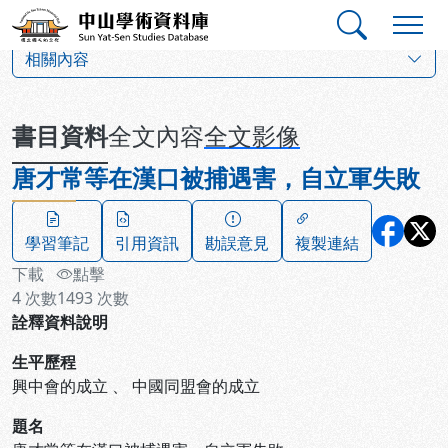
跳到主要內容
:::
:::
中山學術資料庫
:::
相關內容
書目資料
全文內容
全文影像
唐才常等在漢口被捕遇害，自立軍失敗
學習筆記
引用資訊
勘誤意見
複製連結
下載
點擊
4
次數
1493
次數
詮釋資料說明
生平歷程
興中會的成立
、
中國同盟會的成立
題名