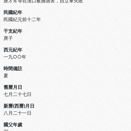
唐才常等在漢口被捕遇害，自立軍失敗
民國紀年
民國紀元前十二年
干支紀年
庚子
西元紀年
一九○○年
時間備註
夏
舊曆月日
七月二十七日
新曆(西曆)月日
八月二十一日
國父年歲