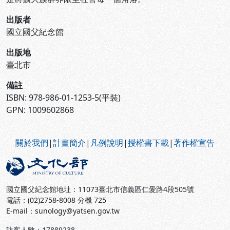
出版者
國立國父紀念館
出版地
臺北市
備註
ISBN: 978-986-01-1253-5(平裝)
GPN: 1009602868
:::
關於我們
|
計畫簡介
|
凡例說明
|
授權書下載
|
著作權宣告
國立國父紀念館地址：11073臺北市信義區仁愛路4段505號
電話：(02)2758-8008 分機 725
E-mail：sunology@yatsen.gov.tw
訪客人數：
17889238