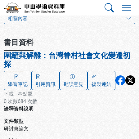
跳到主要內容
:::
:::
中山學術資料庫
:::
相關內容
書目資料
圍籬與解離：台灣眷村社會文化變遷初
探
學習筆記
引用資訊
勘誤意見
複製連結
下載
點擊
0
次數
684
次數
詮釋資料說明
文件類型
研討會論文