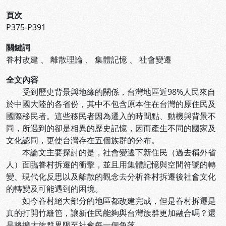
頁次
P375-P391
關鍵詞
眷村改建
、
離散理論
、
集體記憶
、
社會變遷
全文內容
受到歷史背景與地緣的關係，台灣地區近98%人民來自
於中國大陸的各省份，其中不包含原本住在台灣的原住民及
國際移民者。這些移民者因為遷入的時間點、動機與背景不
同，所遇到的卻是相異的歷史記憶，因而產生不同的國家及
文化認同，更使台灣存在五個族群的分布。
本論文主要探討的是，社會變遷下新住民（過去稱外省
人）面臨眷村拆遷的衝擊，並且用集體記憶與空間符號的轉
變、現代化反思以及離散的觀念去分析眷村拆遷後社會文化
的轉變及可能遇到的困境。
如今眷村絕大部分的地區都改建完成，但是眷村拆遷是
真的打開竹籬笆，讓新住民能夠與台灣族群更加融合嗎？還
是將擴大族群界限至社會每一個角落。