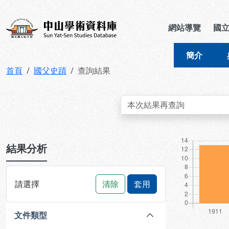
跳到主要內容
:::
:::
中山學術資料庫
網站導覽
國
簡介
首頁
國父史蹟
查詢結果
:::
結果分析
請選擇
清除
套用
文件類型