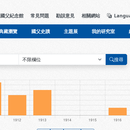
導覽列區塊
立國父紀念館
常見問題
勘誤意見
相關網站
Langu
典藏瀏覽
國父史蹟
主題展
我的研究室
搜尋