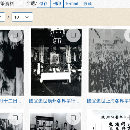
全選
筆資料
/
儲存
列印
E-mail
收藏
筆數：
/
勾選
勾選
民國十四年三月十二日上午九時三十分國父與世長辭
國父逝世廣州各界舉行公祭（民國14年3月）
勾選
勾選