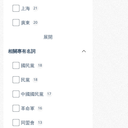
上海
21
廣東
20
展開
相關專有名詞
國民黨
18
民黨
18
中國國民黨
17
革命軍
16
同盟會
13