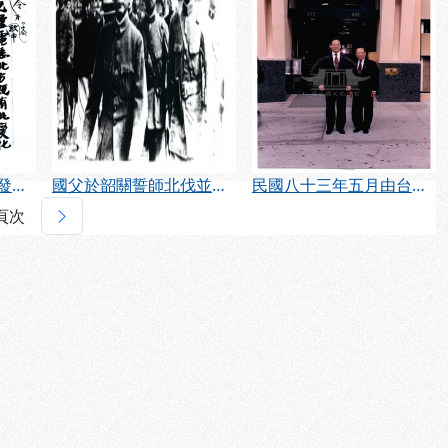
民國十三年十月北方發生政變，此為國父致許崇智之密電
國父於韶關誓師北伐並檢閱國民革命軍（民國13年9月）
民國八十三年五月由台北國父紀念館主辦的「國父史蹟巡迴展」在美國舊金山國父紀念館展出。
下一頁
頁次