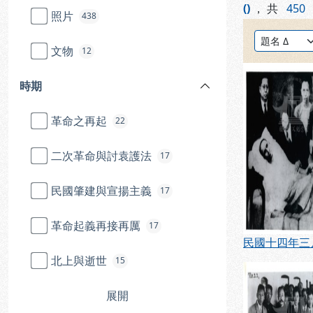
()
，
共
450
照片
438
排序方式：
文物
12
時期
革命之再起
22
二次革命與討袁護法
17
民國肇建與宣揚主義
17
革命起義再接再厲
17
北上與逝世
15
展開