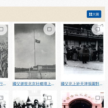
大圖
勾選
勾選
勾選
國父逝世上海各界舉行追悼大會（民國14年3月）
國父逝世北京社稷壇上之中國國民黨旗下半旗致哀（民國14年3月）
國父北上於天津張園對各界歡迎人士致謝詞（民國13年12月）
勾選
勾選
勾選