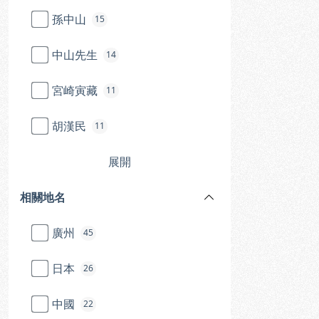
孫中山
15
中山先生
14
宮崎寅藏
11
胡漢民
11
展開
相關地名
廣州
45
日本
26
中國
22