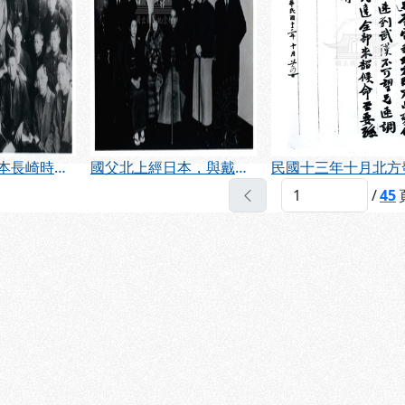
國父北上經日本長崎時，在“上海丸＂對我留日學生等訓話後合影（民國13年11月）
國父北上經日本，與戴傳賢及日本友人合影（民國13年11月）
上一頁
/
45