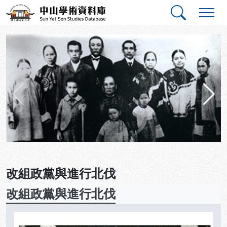
跳到主要內容
:::
:::
中山學術資料庫
國父革命史話
改組政黨與進行北伐
改組政黨與進行北伐