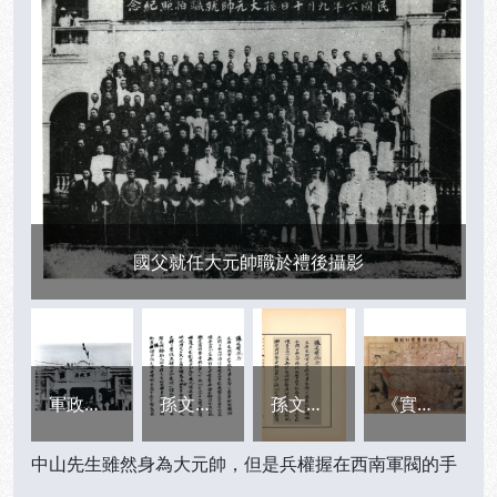
國父就任大元帥職於禮後攝影
軍政府外景
孫文學說序
孫文學說序原稿
《實業計劃》付印稿
中山先生雖然身為大元帥，但是兵權握在西南軍閥的手