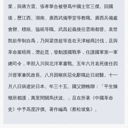
業，與蔣方震、張孝華合被譽爲中國士官三傑。回國
後，歷江西、湖南、廣西武備學堂等教職。廣西兵備處
會辦、標統、協統等職。武昌起義後任雲南都督。袁世
凯欲帝制自爲，乃與梁啓超等迭在天津秘商討伐，且與
革命黨晤商，潛赴昆，發動護國戰爭，任護國軍第一軍
總司令，率部入川與北洋軍鏖戰。五年六月袁死後任四
川督軍兼民政長。八月因喉疾惡化辭職赴日就醫。十一
月八日病逝於日本。年三十五。國父贈輓聯：「平生慷
慨班都護，萬里間關馬伏波。」且在所著《中國革命
史》中予高度評價。著作編爲《蔡松坡集》。