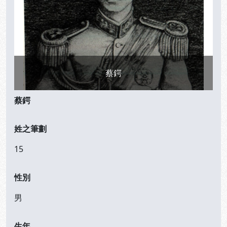
蔡鍔
蔡鍔
姓之筆劃
15
性別
男
生年