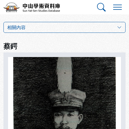
跳到主要內容
:::
:::
中山學術資料庫
革命群英小傳
相關內容
蔡鍔