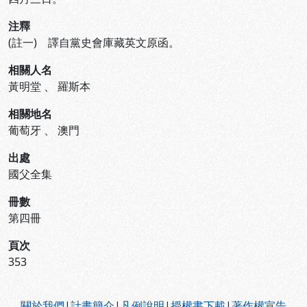
注釋
(註一) 譯自黨史會庫藏英文原函。
相關人名
黃明堂
、
羅斯本
相關地名
葡萄牙
、
澳門
出處
國父全集
冊數
第四冊
頁次
353
:::
關於我們
|
計畫簡介
|
凡例說明
|
授權書下載
|
著作權宣告