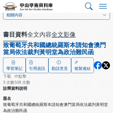
跳到主要內容
:::
:::
中山學術資料庫
:::
相關內容
書目資料
全文內容
全文影像
致葡萄牙共和國總統羅斯本請知會澳門
當局依法裁判黃明堂為政治難民函
學習筆記
引用資訊
勘誤意見
複製連結
下載
點擊
3
次數
508
次數
詮釋資料說明
題名
致葡萄牙共和國總統羅斯本請知會澳門當局依法裁判黃明堂
為政治難民函