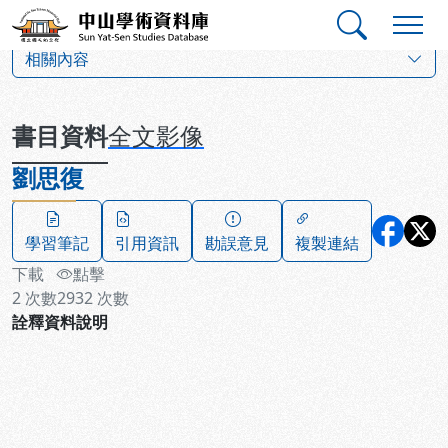
跳到主要內容
:::
:::
中山學術資料庫
:::
相關內容
書目資料
全文影像
劉思復
學習筆記
引用資訊
勘誤意見
複製連結
下載
點擊
2
次數
2932
次數
詮釋資料說明