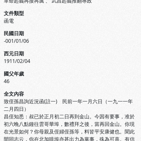
革命起義再接再厲
、
武昌起義推翻專政
文件類型
函電
民國日期
-001/01/06
西元日期
1911/02/04
國父年歲
46
全文內容
致侄孫昌詢近況函(註一) 民前一年一月六日（一九一一年
二月四日）
昌侄知悉：叔已於正月初二日再到金山。今因有要事，准於
初六晚八點鐘往雲哥華埠，數禮拜之後，當再回金山。你現
在光景如何？你母親及侄婦侄孫等，料皆平安康健也。聞此
間同志云，你在北加啡埠亦甚出力為黨事，殊為可喜。有信