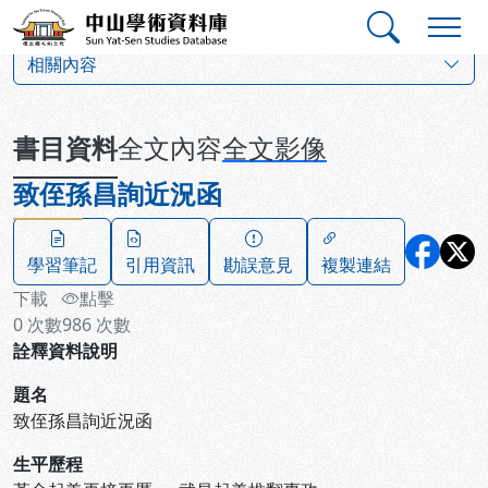
跳到主要內容
:::
:::
中山學術資料庫
:::
相關內容
書目資料
全文內容
全文影像
致侄孫昌詢近況函
學習筆記
引用資訊
勘誤意見
複製連結
下載
點擊
0
次數
986
次數
詮釋資料說明
題名
致侄孫昌詢近況函
生平歷程