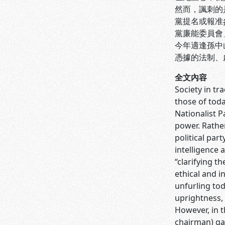
然而，諷刺的
黨提名或報准
黨廉能委員會
今年適逢孫中
憑據的法制、
全文內容
Society in tr
those of toda
Nationalist P
power. Rather
political part
intelligence 
“clarifying t
ethical and i
unfurling tod
uprightness, 
However, in t
chairman) gai