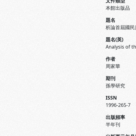
文件類型
本館出版品
題名
析論首屆國民
題名(英)
Analysis of t
作者
周家華
期刊
孫學研究
ISSN
1996-265-7
出版頻率
半年刊