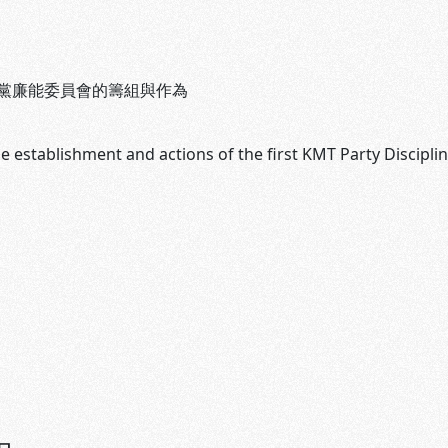
黨廉能委員會的籌組與作為
he establishment and actions of the first KMT Party Discipl