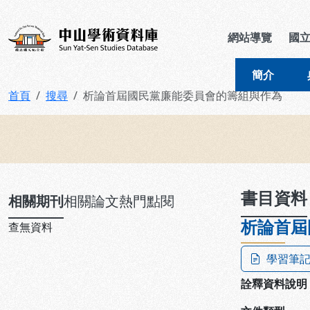
跳到主要內容
:::
:::
中山學術資料庫
網站導覽
國
簡介
首頁
搜尋
析論首屆國民黨廉能委員會的籌組與作為
:::
書目資料
相關期刊
相關論文
熱門點閱
析論首屆
查無資料
學習筆
詮釋資料說明