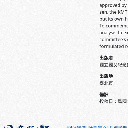
approved by t
sen, the KMT 
put its own h
To commemora
analysis to e
committee’s 
formulated re
出版者
國立國父紀念
出版地
臺北市
備註
投稿日：民國1
:::