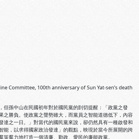
pline Committee, 100th anniversary of Sun Yat-sen’s death
，但孫中山在民國初年對於國民黨的剴切提醒：「政黨之發
果之勝負。使政黨之聲勢雖大，而黨員之智能道德低下，內容
發達之一日。」對當代的國民黨來說，卻仍然具有一種啟發和
智能，以求得國家政治發達」的觀點，映現於當今所展開的跨
羣策羣力地打造一個清廉、勤政、愛民的廉能政黨。