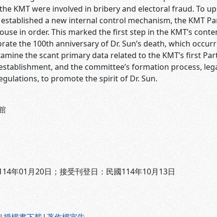
he KMT were involved in bribery and electoral fraud. To up
established a new internal control mechanism, the KMT Part
ouse in order. This marked the first step in the KMT’s con
te the 100th anniversary of Dr. Sun’s death, which occurre
xamine the scant primary data related to the KMT’s first Par
establishment, and the committee’s formation process, leg
gulations, to promote the spirit of Dr. Sun.
館
14年01月20日；接受刊登日：民國114年10月13日