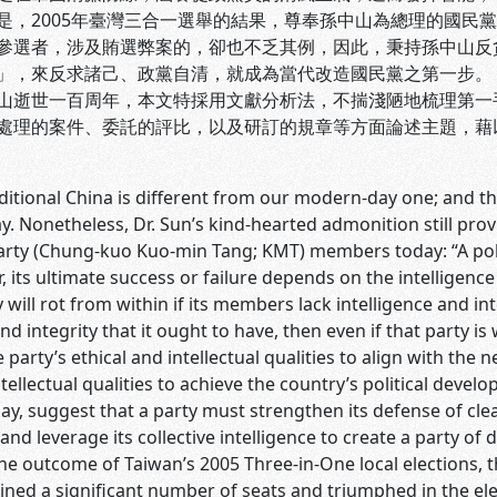
是，2005年臺灣三合一選舉的結果，尊奉孫中山為總理的國民
參選者，涉及賄選弊案的，卻也不乏其例，因此，秉持孫中山反
」，來反求諸己、政黨自清，就成為當代改造國民黨之第一步。
山逝世一百周年，本文特採用文獻分析法，不揣淺陋地梳理第一
處理的案件、委託的評比，以及研訂的規章等方面論述主題，藉
aditional China is different from our modern-day one; and the
y. Nonetheless, Dr. Sun’s kind-hearted admonition still prov
arty (Chung-kuo Kuo-min Tang; KMT) members today: “A polit
, its ultimate success or failure depends on the intelligen
y will rot from within if its members lack intelligence and int
and integrity that it ought to have, then even if that party is
he party’s ethical and intellectual qualities to align with th
ntellectual qualities to achieve the country’s political dev
ay, suggest that a party must strengthen its defense of cl
and leverage its collective intelligence to create a party of
he outcome of Taiwan’s 2005 Three-in-One local elections, 
ned a significant number of seats and triumphed in the ele