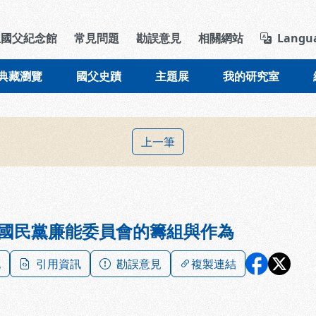
導覽列區塊
立國父紀念館
常見問題
勘誤意見
相關網站
Langu
典藏瀏覽
國父史蹟
主題展
我的研究室
上一筆
國民黨廉能委員會的籌組與作為
記
引用資訊
勘誤意見
複製連結