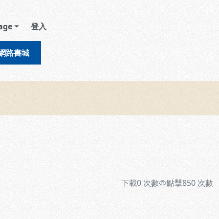
age
登入
網路書城
下載
0
次數
點擊
850
次數