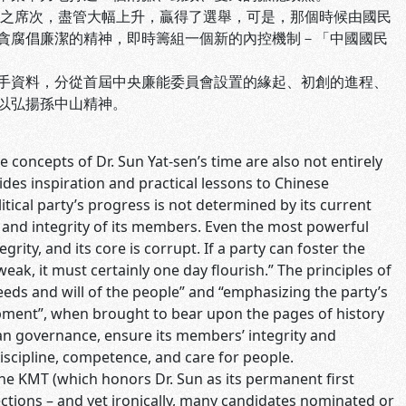
黨之席次，盡管大幅上升，贏得了選舉，可是，那個時候由國民
貪腐倡廉潔的精神，即時籌組一個新的內控機制－「中國國民
手資料，分從首屆中央廉能委員會設置的緣起、初創的進程、
以弘揚孫中山精神。
 concepts of Dr. Sun Yat-sen’s time are also not entirely
ides inspiration and practical lessons to Chinese
ical party’s progress is not determined by its current
ce and integrity of its members. Even the most powerful
egrity, and its core is corrupt. If a party can foster the
 weak, it must certainly one day flourish.” The principles of
e needs and will of the people” and “emphasizing the party’s
elopment”, when brought to bear upon the pages of history
ean governance, ensure its members’ integrity and
 discipline, competence, and care for people.
the KMT (which honors Dr. Sun as its permanent first
ctions – and yet ironically, many candidates nominated or