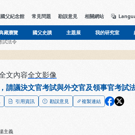
導覽列區塊
立國父紀念館
常見問題
勘誤意見
相關網站
Langu
典藏瀏覽
國父史蹟
主題展
我的研究室
考試法令
全文內容
全文影像
，請議決文官考試與外交官及領事官考試
記
引用資訊
勘誤意見
複製連結
揚主義