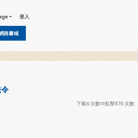
age
登入
網路書城
法令
下載
4
次數
點擊
876
次數