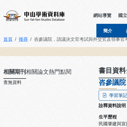
跳到主要內容
:::
:::
中山學術資料庫
網站導覽
國
簡介
首頁
搜尋
咨參議院，請議決文官考試與外交官及領事官
:::
書目資料
相關期刊
相關論文
熱門點閱
咨參議院
查無資料
學習筆
詮釋資料說明
生平歷程
民國肇建與宣