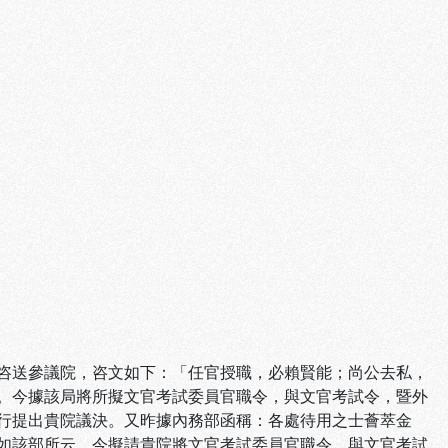
咨送參議院，咨文如下：「任官授職，必賴賢能；尚公去私，
。今據該局將所擬文官考試委員官職令，與文官考試令，暨外
行提出貴院議決。又昨據內務部函稱：各處待用之士薈萃金
如該部所云。今擬請貴院將文官考試委員官職令，與文官考試