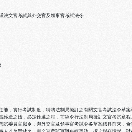
議決文官考試與外交官及領事官考試法令
日
任能，實行考試制度，特將法制局擬訂之有關文官考試法令草案
當締造之始，必定銓選之程，前經令行法制局擬訂文官考試章程
考試委員官職令，與外交官及領事官考試令各草案繕具前來，合
事人才反覺缺乏，則文官考試實難再緩等語。按之現在情形，誠