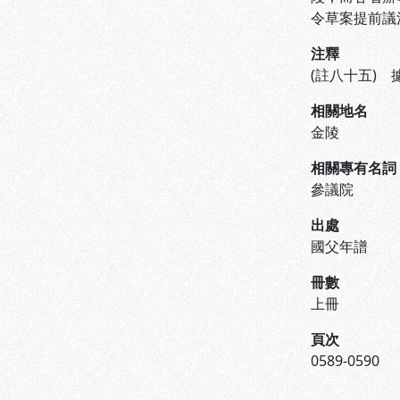
令草案提前議
注釋
(註八十五)
相關地名
金陵
相關專有名詞
參議院
出處
國父年譜
冊數
上冊
頁次
0589-0590