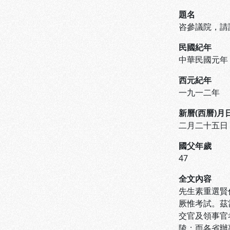
題名
咨參議院，請
民國紀年
中華民國元年
西元紀年
一九一二年
新曆(西曆)月
二月二十五日
國父年歲
47
全文內容
先生素重選賢
厥惟考試。茲
交官及領事官
陵；而各省辦