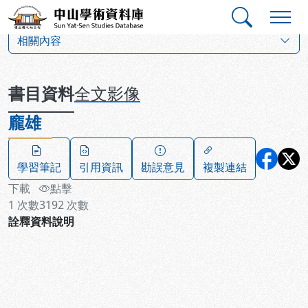
跳到主要內容
:::
:::
中山學術資料庫
:::
相關內容
書目資料
全文影像
龐雄
學習筆記
引用資訊
勘誤意見
複製連結
下載
點擊
1
次數
3192
次數
詮釋資料說明