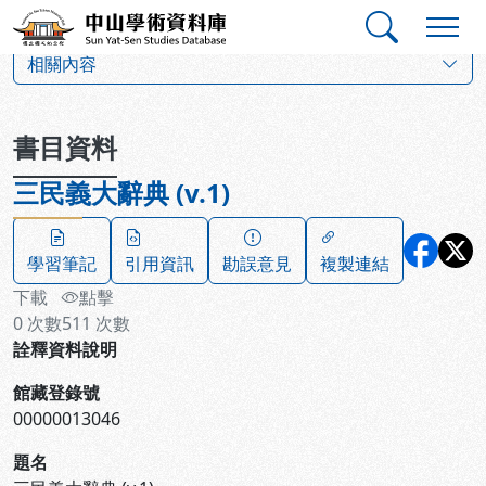
跳到主要內容
:::
:::
中山學術資料庫
:::
相關內容
書目資料
三民義大辭典 (v.1)
學習筆記
引用資訊
勘誤意見
複製連結
下載
點擊
0
次數
511
次數
詮釋資料說明
館藏登錄號
00000013046
題名