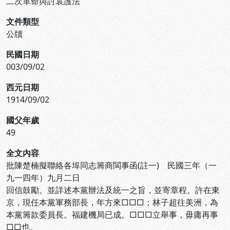
二次革命與討袁護法
文件類型
公牘
民國日期
003/09/02
西元日期
1914/09/02
國父年歲
49
全文內容
批陳楚楠擬聯絡各埠同志籌商閩事函(註一) 民國三年（一
九一四年）九月二日
回信鼓勵。並詳述本黨辦法及統一之旨，並寄章程。許在東
京，現任本黨軍務部長，年方來□□□；林子超往美洲，為
本黨籌款委員長。福建機局已成。□□□立舉事，毋庸再事
□□也。