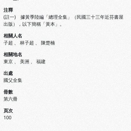
注釋
(註一) 據黃季陸編「總理全集」（民國三十三年近芬書屋
出版），以下簡稱「黃本」。
相關人名
子超
、
林子超
、
陳楚楠
相關地名
東京
、
美洲
、
福建
出處
國父全集
冊數
第六冊
頁次
100