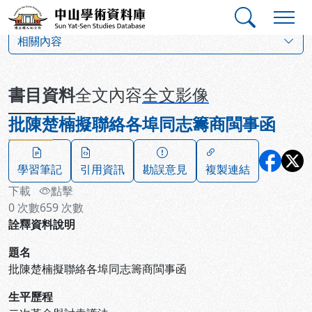
跳到主要內容
:::
:::
中山學術資料庫
:::
相關內容
書目資料
全文內容
全文影像
批陳楚楠擬聯絡各埠同志籌商閩事函
學習筆記
引用資訊
勘誤意見
複製連結
下載
點擊
0
次數
659
次數
詮釋資料說明
題名
批陳楚楠擬聯絡各埠同志籌商閩事函
生平歷程