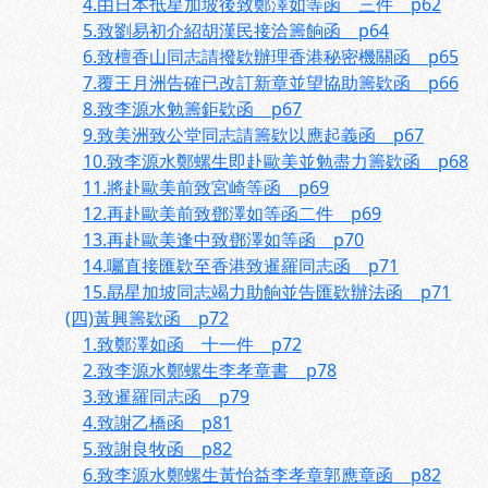
4.由日本抵星加坡後致鄭澤如等函 三件 p62
5.致劉易初介紹胡漢民接洽籌餉函 p64
6.致檀香山同志請撥欵辦理香港秘密機關函 p65
7.覆王月洲告確已改訂新章並望協助籌欵函 p66
8.致李源水勉籌鉅欵函 p67
9.致美洲致公堂同志請籌欵以應起義函 p67
10.致李源水鄭螺生即赴歐美並勉盡力籌欵函 p68
11.將赴歐美前致宮崎等函 p69
12.再赴歐美前致鄧澤如等函二件 p69
13.再赴歐美逢中致鄧澤如等函 p70
14.囑直接匯欵至香港致暹羅同志函 p71
15.勗星加坡同志竭力助餉並告匯欵辦法函 p71
(四)黃興籌欵函 p72
1.致鄭澤如函 十一件 p72
2.致李源水鄭螺生李孝章書 p78
3.致暹羅同志函 p79
4.致謝乙橋函 p81
5.致謝良牧函 p82
6.致李源水鄭螺生黃怡益李孝章郭應章函 p82