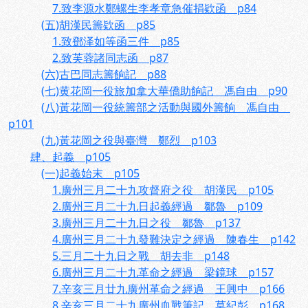
7.致李源水鄭螺生李孝章急催捐欵函 p84
(五)胡漢民籌欵函 p85
1.致鄧泽如等函三件 p85
2.致芙蓉諸同志函 p87
(六)古巴同志籌餉記 p88
(七)黄花岡一役旅加拿大華僑助餉記 馮自由 p90
(八)黃花岡一役統籌部之活動與國外籌餉 馮自由
p101
(九)黃花岡之役與臺灣 鄭烈 p103
肆、起義 p105
(一)起義始末 p105
1.廣州三月二十九攻督府之役 胡漢民 p105
2.廣州三月二十九日起義經過 鄒魯 p109
3.廣州三月二十九日之役 鄒魯 p137
4.廣州三月二十九發難決定之經過 陳春生 p142
5.三月二十九日之戰 胡去非 p148
6.廣州三月二十九革命之經過 梁鏡球 p157
7.辛亥三月廿九廣州革命之經過 王興中 p166
8.辛亥三月二十九廣州血戰筆記 莫紀彭 p168