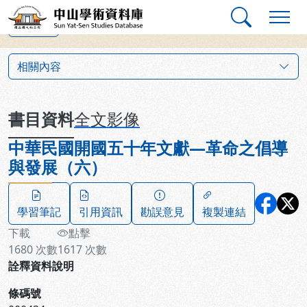
跳到主要內容
:::
:::
中山學術資料庫
上一筆
:::
相關內容
書目資料
全文影像
中華民國開國五十年文獻—革命之倡導
與發展（六）
學習筆記
引用資訊
勘誤意見
複製連結
下載
點擊
1680
次數
1617
次數
詮釋資料說明
條碼號