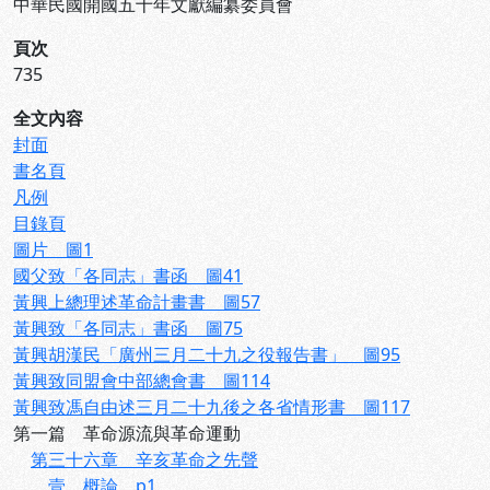
中華民國開國五十年文獻編纂委員會
頁次
735
全文內容
封面
書名頁
凡例
目錄頁
圖片 圖1
國父致「各同志」書函 圖41
黃興上總理述革命計畫書 圖57
黃興致「各同志」書函 圖75
黃興胡漢民「廣州三月二十九之役報告書」 圖95
黃興致同盟會中部總會書 圖114
黃興致馮自由述三月二十九後之各省情形書 圖117
第一篇 革命源流與革命運動
第三十六章 辛亥革命之先聲
壹、概論 p1