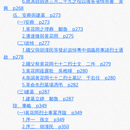
6.致馮自由述三月二十九之役以後各省情形書 黃
興 p268
伍、安葬與建墓 p273
(一)安葬 p273
1.黃花岡之埋葬 鄒魯 p273
2.潘達微與黃花岡 p275
(二)追悼 p277
1.國父與胡漢民等發起追悼粵中倡義死事諸烈士通
啟 p278
2.國父祭黃花岡七十二烈士文 二件 p279
3.黃花岡薤露歌 吳稚暉 p280
4.恭謁黃花岡七十二烈士墓記 于右任 p280
5.革命先烈墓場憑弔 p282
(三)建墓 p287
1.建墓立碑 鄒魯 p287
陸、事略 p349
(一)黃花岡烈士事畧序跋 p349
1.序一 孫文 p349
2.序二 胡漢民 p350