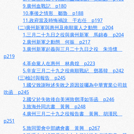
9.廣州血戰記 p180
10.事後之情形 鄒魯 p188
11.政府當及時悔禍說 于右任 p197
(二)廣州新軍與惠州及南順黨人之動態 p204
1.三月二十九日之役與廣州新軍 馬錦春 p204
2.廣州新軍之動態 何振 p217
3.廣州新軍起義與三月二十九日之役 朱浩懷
p219
4.革命黨人在惠州 林典煌 p223
5.辛亥三月二十九之役南順戰紀 鄧慕韓 p242
(三)檢討與報告 p245
1.國父致謝秋述失敗之原因並囑為中華實業公司鼓
吹函 p245
2.國父於失敗後自美洲致鄧澤如等函 p246
3.致海外同志書 黃興 p248
4.廣州三月二十九之役報告書 黃興、胡漢民
p251
5.致同盟會中部總會書 黃興 p267