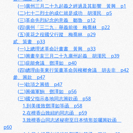
(一)廣州三月二十九起義之經過及其影響 黃興 p1
(二)七十二烈士的成仁就是成功 胡漢民 p5
(三)革命先烈紀念的意義 鄒魯 p12
(四)廣州「三二九」舉義前後 梅喬林 p22
(五)黃花之役國父行蹤 梅喬林 p29
貳、策畫 p33
(一)上總理述革命計畫書 黃興 p33
(二)籌畫辛亥三月二十九廣州起義 胡漢民 p39
(三)庇能會議 鄧澤如 p40
(四)總理由美東行策畫革命與檳榔會議 胡去非 p42
參、籌款 p47
(一)欵項之籌措 p47
(二)籌備軍餉 鄧澤如 p56
(三)國父指示各地同志籌欵函 p58
1.到美後致鄧澤如等函 p58
2.在檀香山致紐約同志函 p59
3.致檀香山同志述秘密至日本情形並囑籌欵函
p60