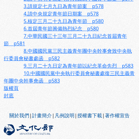
3.請規定七月九日為青年節案 p578
4.請中央規定青年節日期案 p578
5.核定三月二十九日為青年節 p580
6.首屆青年節籌備熱烈紀念 p580
7.中華民國三十三年三月二十九日紀念首屆青年
節 p581
8.中國國民黨三民主義青年團中央幹事會致中央執
行委員會秘書處函 p582
9.三月二十九日定為青年節以紀念革命先烈 p583
10.中國國民黨中央執行委員會秘書處復三民主義青
年團中央幹事會函 p583
版權頁
封底
:::
關於我們
|
計畫簡介
|
凡例說明
|
授權書下載
|
著作權宣告