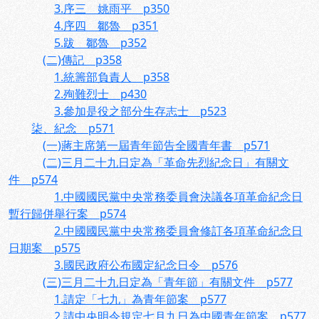
3.序三 姚雨平 p350
4.序四 鄒魯 p351
5.跋 鄒魯 p352
(二)傳記 p358
1.統籌部負責人 p358
2.殉難烈士 p430
3.參加是役之部分生存志士 p523
柒、紀念 p571
(一)蔣主席第一屆青年節告全國青年書 p571
(二)三月二十九日定為「革命先烈紀念日」有關文
件 p574
1.中國國民黨中央常務委員會決議各項革命紀念日
暫行歸併舉行案 p574
2.中國國民黨中央常務委員會修訂各項革命紀念日
日期案 p575
3.國民政府公布國定紀念日令 p576
(三)三月二十九日定為「青年節」有關文件 p577
1.請定「七九」為青年節案 p577
2.請中央明令規定七月九日為中國青年節案 p577