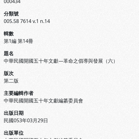
000434
分類號
005.58 7614 v.1 n.14
輯數
第1編 第14冊
題名
中華民國開國五十年文獻—革命之倡導與發展（六）
版次
第二版
主要編輯作者
中華民國開國五十年文獻編纂委員會
出版日期
民國053年03月29日
出版單位