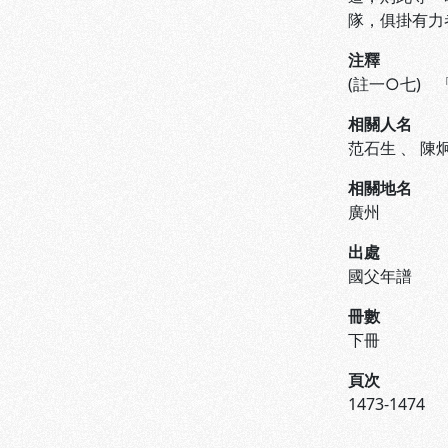
隊，俱掛有力
注釋
(註一○七)
相關人名
范石生
、
陳
相關地名
廣州
出處
國父年譜
冊數
下冊
頁次
1473-1474