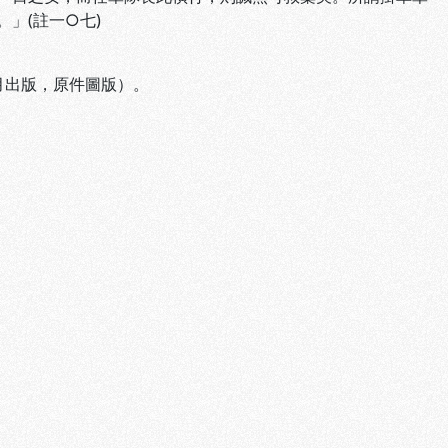
」(註一○七)
月出版，原件圖版）。