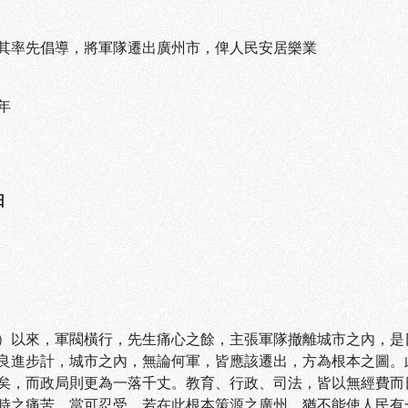
其率先倡導，將軍隊遷出廣州市，俾人民安居樂業
年
日
）以來，軍閥橫行，先生痛心之餘，主張軍隊撤離城市之內，是
良進步計，城市之內，無論何軍，皆應該遷出，方為根本之圖。
矣，而政局則更為一落千丈。教育、行政、司法，皆以無經費而
時之痛苦，當可忍受。若在此根本策源之廣州，猶不能使人民有