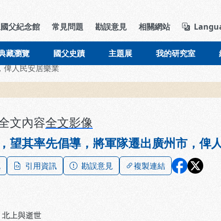
導覽列區塊
立國父紀念館
常見問題
勘誤意見
相關網站
Langu
典藏瀏覽
國父史蹟
主題展
我的研究室
，俾人民安居樂業
全文內容
全文影像
，望其率先倡導，將軍隊遷出廣州市，俾
記
引用資訊
勘誤意見
複製連結
、
北上與逝世