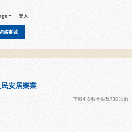
age
登入
網路書城
人民安居樂業
下載
4
次數
點擊
738
次數