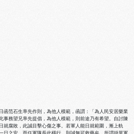
日函范石生率先作則，為他人模範，函謂：「為人民安居樂業
此事務望兄率先提倡，為他人模範，則前途乃有希望。自討陳
日就腐敗，此誠目擊心傷之事。若軍人能日就範圍，漸上軌
一日之安，而任軍隊長此橫行，則誠無可救藥矣。所謂掛單軍