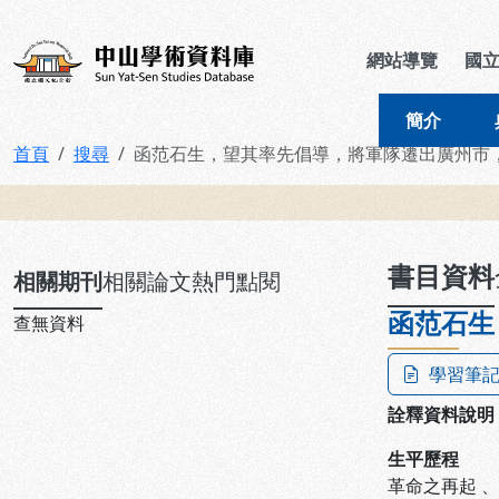
跳到主要內容
:::
:::
中山學術資料庫
網站導覽
國
簡介
首頁
搜尋
函范石生，望其率先倡導，將軍隊遷出廣州市
:::
書目資料
相關期刊
相關論文
熱門點閱
函范石生
查無資料
學習筆
詮釋資料說明
生平歷程
革命之再起