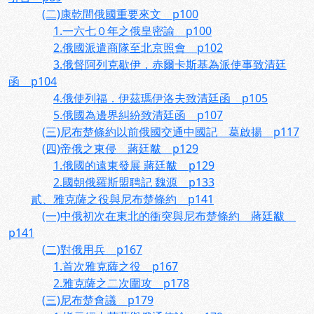
(二)康乾間俄國重要來文 p100
1.一六七０年之俄皇密諭 p100
2.俄國派遣商隊至北京照會 p102
3.俄督阿列克歇伊．赤爾卡斯基為派使事致清廷
函 p104
4.俄使列福．伊茲瑪伊洛夫致清廷函 p105
5.俄國為邊界糾紛致清廷函 p107
(三)尼布楚條約以前俄國交通中國記 葛啟揚 p117
(四)帝俄之東侵 蔣廷黻 p129
1.俄國的遠東發展 蔣廷黻 p129
2.國朝俄羅斯盟聘記 魏源 p133
貳、雅克薩之役與尼布楚條約 p141
(一)中俄初次在東北的衝突與尼布楚條約 蔣廷黻
p141
(二)對俄用兵 p167
1.首次雅克薩之役 p167
2.雅克薩之二次圍攻 p178
(三)尼布楚會議 p179