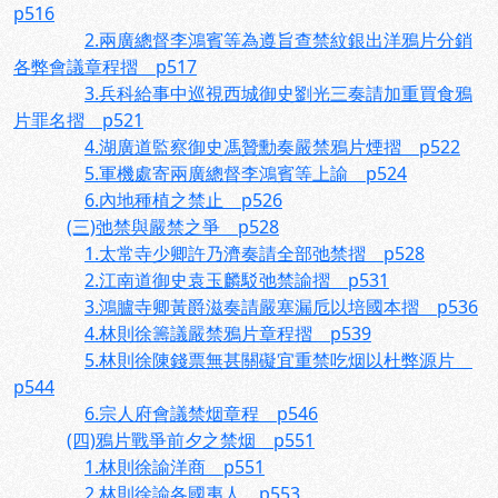
p516
2.兩廣總督李鴻賓等為遵旨查禁紋銀出洋鴉片分銷
各弊會議章程摺 p517
3.兵科給事中巡視西城御史劉光三奏請加重買食鴉
片罪名摺 p521
4.湖廣道監察御史馮贊勳奏嚴禁鴉片煙摺 p522
5.軍機處寄兩廣總督李鴻賓等上諭 p524
6.內地種植之禁止 p526
(三)弛禁與嚴禁之爭 p528
1.太常寺少卿許乃濟奏請全部弛禁摺 p528
2.江南道御史袁玉麟駁弛禁諭摺 p531
3.鴻臚寺卿黃爵滋奏請嚴塞漏卮以培國本摺 p536
4.林則徐籌議嚴禁鴉片章程摺 p539
5.林則徐陳錢票無甚關礙宜重禁吃烟以杜弊源片
p544
6.宗人府會議禁烟章程 p546
(四)鴉片戰爭前夕之禁烟 p551
1.林則徐諭洋商 p551
2.林則徐諭各國夷人 p553