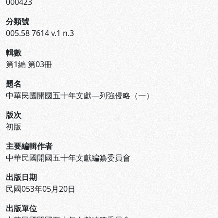
000423
分類號
005.58 7614 v.1 n.3
輯數
第1編 第03冊
題名
中華民國開國五十年文獻—列強侵略（一）
版次
初版
主要編輯作者
中華民國開國五十年文獻編纂委員會
出版日期
民國053年05月20日
出版單位