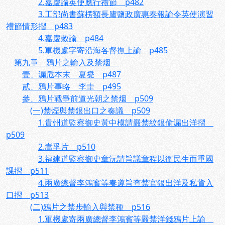
2.嘉慶諭英使應行禮節 p482
3.工部尚書蘇楞額長廬鹽政廣惠奏報諭令英使演習
禮節情形摺 p483
4.嘉慶敕諭 p484
5.軍機處字寄沿海各督撫上諭 p485
第九章 鴉片之輸入及禁烟
壹、漏卮本末 夏燮 p487
貳、鴉片事略 李圭 p495
參、鴉片戰爭前道光朝之禁烟 p509
(一)禁煙與禁銀出口之奏議 p509
1.貴州道監察御史黃中模請嚴禁紋銀偷漏出洋摺
p509
2.嵩孚片 p510
3.福建道監察御史章沅請旨議章程以衛民生而重國
課摺 p511
4.兩廣總督李鴻賓等奏遵旨查禁官銀出洋及私貨入
口摺 p513
(二)鴉片之禁步輸入與禁種 p516
1.軍機處寄兩廣總督李鴻賓等嚴禁洋錢鴉片上諭