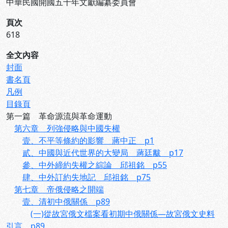
中華民國開國五十年文獻編纂委員會
頁次
618
全文內容
封面
書名頁
凡例
目錄頁
第一篇 革命源流與革命運動
第六章 列強侵略與中國失權
壹、不平等條約的影響 蔣中正 p1
貳、中國與近代世界的大變局 蔣廷黻 p17
參、中外締約失權之綜論 邱祖銘 p55
肆、中外訂約失地記 邱祖銘 p75
第七章 帝俄侵略之開端
壹、清初中俄關係 p89
(一)從故宮俄文檔案看初期中俄關係—故宮俄文史料
引言 p89