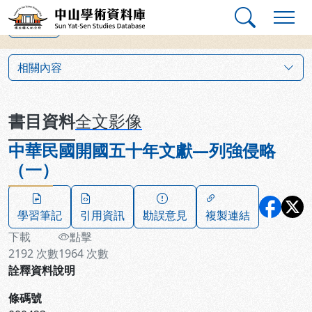
跳到主要內容
:::
:::
中山學術資料庫
上一筆
:::
相關內容
書目資料
全文影像
中華民國開國五十年文獻—列強侵略
（一）
學習筆記
引用資訊
勘誤意見
複製連結
下載
點擊
2192
次數
1964
次數
詮釋資料說明
條碼號