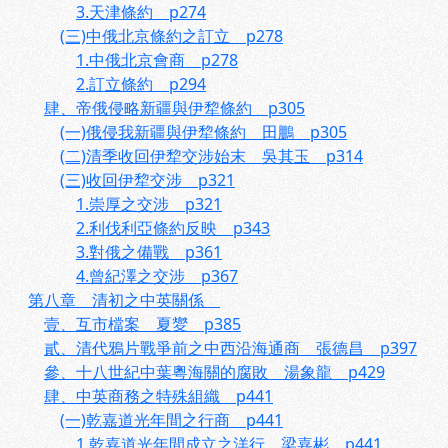
3.天津條約 p274
(三)中俄北京條約之訂立 p278
1.中俄北京會商 p278
2.訂立條約 p294
肆、帝俄侵略新疆與伊犂條約 p305
(一)俄侵我新疆與伊犂條約 田鵬 p305
(二)清季收回伊犂交涉始末 吳其玉 p314
(三)收回伊犂交涉 p321
1.崇厚之交涉 p321
2.利伐利亞條約反映 p343
3.對俄之備戰 p361
4.曾紀澤之交涉 p367
第八章 清初之中英關係
壹、互市檔案 夏夑 p385
貳、清代鴉片戰爭前之中西沿海通商 張德昌 p397
參、十八世紀中葉粵海關的腐敗 湯象龍 p429
肆、中英商務之特殊組織 p441
(一)乾嘉道光年間之行商 p441
1.乾嘉道光年間成立之洋行 梁嘉彬 p441