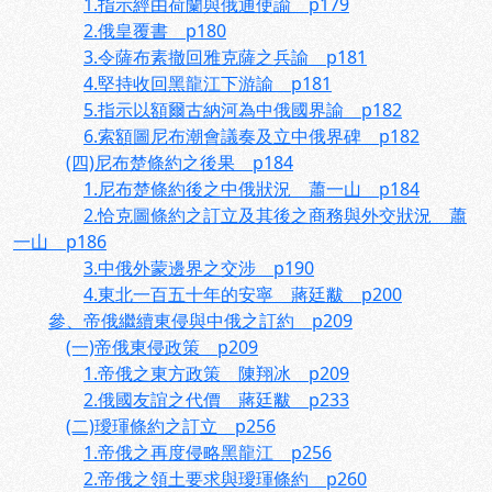
1.指示經由荷蘭與俄通使諭 p179
2.俄皇覆書 p180
3.令薩布素撤回雅克薩之兵諭 p181
4.堅持收回黑龍江下游諭 p181
5.指示以額爾古納河為中俄國界諭 p182
6.索額圖尼布潮會議奏及立中俄界碑 p182
(四)尼布楚條約之後果 p184
1.尼布楚條約後之中俄狀況 蕭一山 p184
2.恰克圖條約之訂立及其後之商務與外交狀況 蕭
一山 p186
3.中俄外蒙邊界之交涉 p190
4.東北一百五十年的安寧 蔣廷黻 p200
參、帝俄繼續東侵與中俄之訂約 p209
(一)帝俄東侵政策 p209
1.帝俄之東方政策 陳翔冰 p209
2.俄國友誼之代價 蔣廷黻 p233
(二)璦琿條約之訂立 p256
1.帝俄之再度侵略黑龍江 p256
2.帝俄之領土要求與璦琿條約 p260