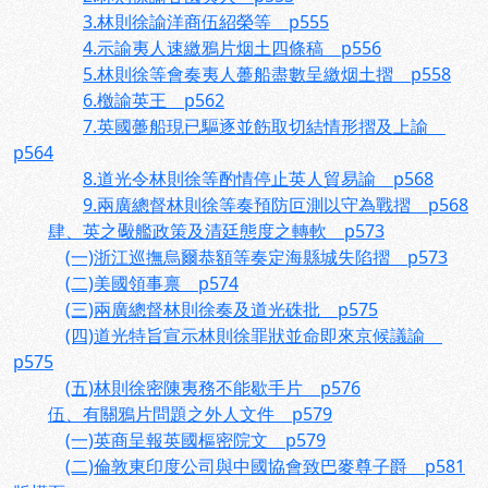
3.林則徐諭洋商伍紹榮等 p555
4.示諭夷人速繳鴉片烟土四條稿 p556
5.林則徐等會奏夷人躉船盡數呈繳烟土摺 p558
6.檄諭英王 p562
7.英國躉船現已驅逐並飭取切結情形摺及上諭
p564
8.道光令林則徐等酌情停止英人貿易諭 p568
9.兩廣總督林則徐等奏預防叵測以守為戰摺 p568
肆、英之礮艦政策及清廷態度之轉軟 p573
(一)浙江巡撫烏爾恭額等奏定海縣城失陷摺 p573
(二)美國領事禀 p574
(三)兩廣總督林則徐奏及道光硃批 p575
(四)道光特旨宣示林則徐罪狀並命即來京候議諭
p575
(五)林則徐密陳夷務不能歇手片 p576
伍、有關鴉片問題之外人文件 p579
(一)英商呈報英國樞密院文 p579
(二)倫敦東印度公司與中國協會致巴麥尊子爵 p581