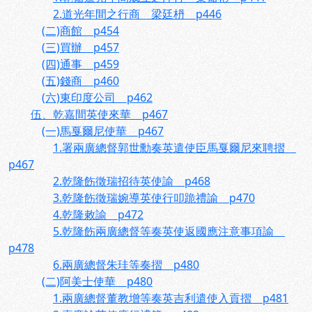
2.道光年間之行商 梁廷枬 p446
(二)商館 p454
(三)買辦 p457
(四)通事 p459
(五)錢商 p460
(六)東印度公司 p462
伍、乾嘉間英使來華 p467
(一)馬戛爾尼使華 p467
1.署兩廣總督郭世勳奏英遣使臣馬戛爾尼來聘摺
p467
2.乾隆飭徵瑞招待英使諭 p468
3.乾隆飭徵瑞婉導英使行叩跪禮諭 p470
4.乾隆敕諭 p472
5.乾隆飭兩廣總督等奏英使返國應注意事項諭
p478
6.兩廣總督朱珪等奏摺 p480
(二)阿美士使華 p480
1.兩廣總督董教增等奏英吉利遣使入貢摺 p481