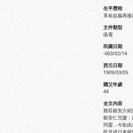
生平歷程
革命起義再接
文件類型
函電
民國日期
-003/02/14
西元日期
1909/03/05
國父年歲
44
全文內容
致莊銀安介紹
銀安仁兄鑒：
同盟，今欲由
民兄或日本留