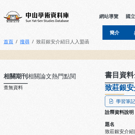
跳到主要內容
:::
:::
中山學術資料庫
網站導覽
國
簡介
首頁
搜尋
致莊銀安介紹日人入盟函
:::
書目資料
相關期刊
相關論文
熱門點閱
致莊銀安
查無資料
學習筆
詮釋資料說明
題名
致莊銀安介紹