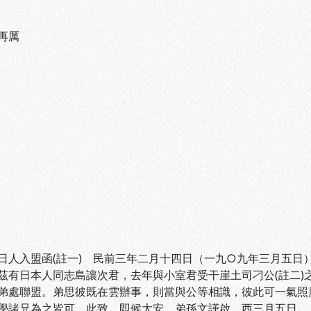
再厲
日人入盟函(註一) 民前三年二月十四日（一九○九年三月五日
茲有日本人同志島讓次君，去年與小室君受干崖土司刁公(註二)
弟處聯盟。弟思彼既在雲辦事，則當與公等相識，彼此可一氣照
學諸兄為之皆可。此致，即候大安。弟孫文謹啟。西三月五日。