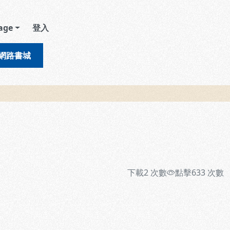
age
登入
網路書城
下載
2
次數
點擊
633
次數