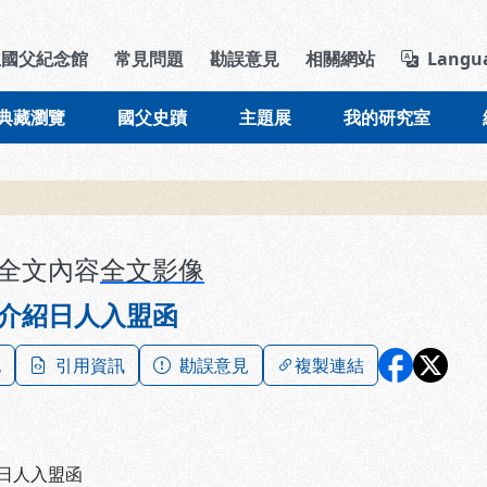
導覽列區塊
立國父紀念館
常見問題
勘誤意見
相關網站
Langu
典藏瀏覽
國父史蹟
主題展
我的研究室
全文內容
全文影像
介紹日人入盟函
記
引用資訊
勘誤意見
複製連結
日人入盟函