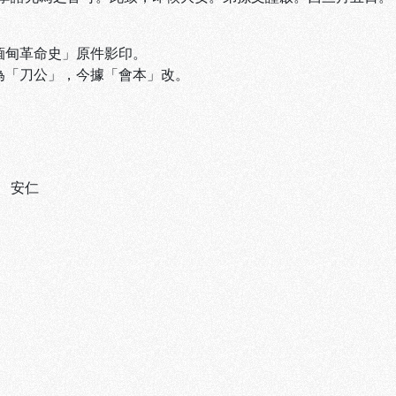
「緬甸革命史」原件影印。
文為「刀公」，今據「會本」改。
、
安仁