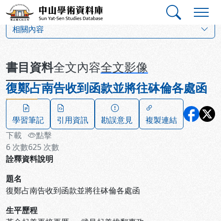
跳到主要內容
:::
:::
中山學術資料庫
:::
相關內容
書目資料
全文內容
全文影像
復鄭占南告收到函款並將往砵倫各處函
學習筆記
引用資訊
勘誤意見
複製連結
下載
點擊
6
次數
625
次數
詮釋資料說明
題名
復鄭占南告收到函款並將往砵倫各處函
生平歷程