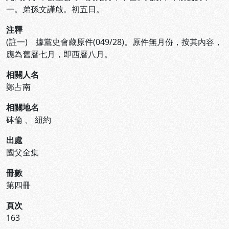
一。弟孫文謹啟。初五日。
注釋
(註一) 據黨史會藏原件(049/28)。原件無月份，按其內容，
應為舊曆七月，即西曆八月。
相關人名
鄭占南
相關地名
砵倫
、
紐約
出處
國父全集
冊數
第四冊
頁次
163