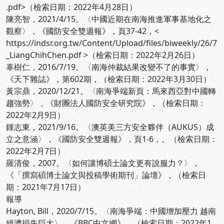
.pdf>（檢索日期：2022年4月28日）
陳亮智，2021/4/15。〈中國近期在南海推進軍事基地化之
觀察〉，《國防安全雙週報》，頁37-42，<
https://indsr.org.tw/Content/Upload/files/biweekly/26/7
_LiangChihChen.pdf >（檢索日期：2022年2月26日）
辜樹仁，2016/7/19。〈南海仲裁結果改變不了的事實〉，
《天下雜誌》，第602期，
（檢索日期：2022年3月30日）
黃宗鼎，2020/12/21。〈南海爭端新頁：馬來西亞對中國轉
趨強勢〉，《財團法人國防安全研究院》，
（檢索日期：
2022年2月9日）
鍾志東，2021/9/16。〈澳英美三方安全夥伴（AUKUS）成
立之意涵〉，《國防安全雙週報》，頁1-6，
。（檢索日期：
2022年2月7日）
羅清俊，2007。〈如何讓博碩士論文更有說服力？〉，
《「撰寫碩博士論文與投稿學術期刊」論壇》，
（檢索日
期：2021年7月17日）
報導
Hayton, Bill，2020/7/15。〈南海爭端：中國增加壓力 越南
經濟損失巨大〉，《BBC中文網》，
（檢索日期：2022年1