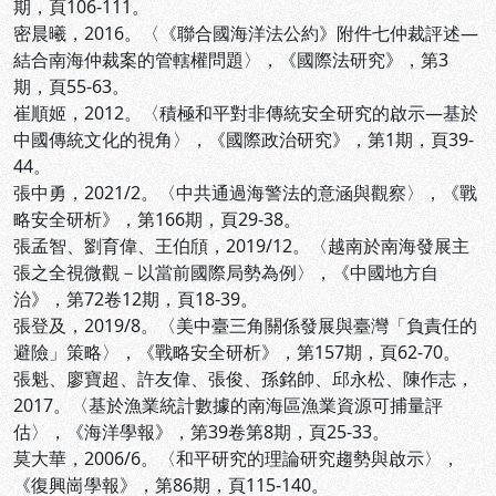
期，頁106-111。
密晨曦，2016。〈《聯合國海洋法公約》附件七仲裁評述—
結合南海仲裁案的管轄權問題〉，《國際法研究》，第3
期，頁55-63。
崔順姬，2012。〈積極和平對非傳統安全研究的啟示—基於
中國傳統文化的視角〉，《國際政治研究》，第1期，頁39-
44。
張中勇，2021/2。〈中共通過海警法的意涵與觀察〉，《戰
略安全研析》，第166期，頁29-38。
張孟智、劉育偉、王伯頎，2019/12。〈越南於南海發展主
張之全視微觀－以當前國際局勢為例〉，《中國地方自
治》，第72卷12期，頁18-39。
張登及，2019/8。〈美中臺三角關係發展與臺灣「負責任的
避險」策略〉，《戰略安全研析》，第157期，頁62-70。
張魁、廖寶超、許友偉、張俊、孫銘帥、邱永松、陳作志，
2017。〈基於漁業統計數據的南海區漁業資源可捕量評
估〉，《海洋學報》，第39卷第8期，頁25-33。
莫大華，2006/6。〈和平研究的理論研究趨勢與啟示〉，
《復興崗學報》，第86期，頁115-140。