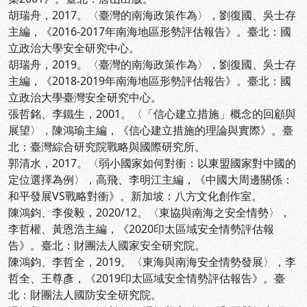
胡瑞舟，2017。〈臺灣的南海政策作為〉，劉復國、吳士存
主編，《2016-2017年南海地區形勢評估報告》。臺北：國
立政治大學安全研究中心。
胡瑞舟，2019。〈臺灣的南海政策作為〉，劉復國、吳士存
主編，《2018-2019年南海地區形勢評估報告》。臺北：國
立政治大學臺灣安全研究中心。
張哲銘、李鐵生，2001。〈「信心建立措施」概念的回顧與
展望〉，陳鴻瑜主編，《信心建立措施的理論與實際》。臺
北：臺灣綜合研究院戰略與國際研究所。
郭清水，2017。〈弱小國家如何對衝：以東盟國家對中國的
定位選擇為例〉，高飛、李明江主編，《中國大周邊關係：
和平發展VS戰略對衝》。新加坡：八方文化創作室。
陳鴻鈞、李俊毅，2020/12。〈東協與南海之安全情勢〉，
李哲權、黃恩浩主編，《2020印太區域安全情勢評估報
告》。臺北：財團法人國家安全研究院。
陳鴻鈞、李哲全，2019。〈東海與南海安全情勢發展〉，李
哲全、王尊彥，《2019印太區域安全情勢評估報告》。臺
北：財團法人國防安全研究院。