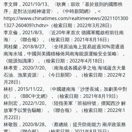
李文輝，2021/10/13。〈耿爽：鼓吹「基於規則的國際秩
序」是對法治精神違背〉，《中時新聞網》，<
https://www.chinatimes.com/realtimenews/2021101300
1327-260409?chdtv>（檢索日期：2022年3月28日）
李京倫，2021/8/3。〈近20年來首次 德國軍艦啟程前往南
海〉，《聯合報》，
（檢索日期：2021年8月16日）
周桂蘭，2018/8/27。〈全球原油海上貿易超過30%需通過
南海水域，中國與美國積極佈局南海能源運輸安全策略〉，
《能源知識庫》，
（檢索日期：2022年4月18日）
林孝萱，2020/7/20。〈南海成各國必爭之地 海域蘊含大量
石油、漁業資源〉，《今日新聞》，
（檢索日期：2022年2
月28日）
林杉，2015/11/22。〈中國建南海「沙堡長城」加劇美中對
抗〉，《BBC中文網》，
（檢索日期：2021年8月19日）
林則宏，2022/1/20。〈陸指美軍「班福特號」擅闖西沙 解
放軍予以警告驅離〉，《聯合報》，
（檢索日期：2022年1
月22日）
林敬殷，2020/8/28。〈蔡總統：提升防衛能力 兩岸政策務
實〉，《聯合報》，
（檢索日期：2021年8月25日）