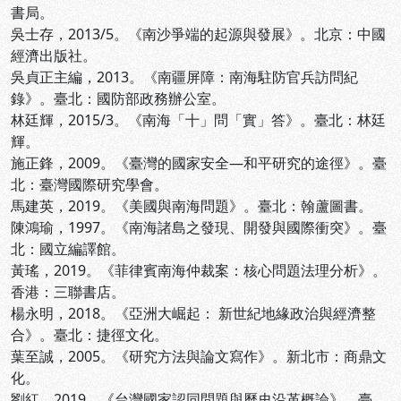
書局。
吳士存，2013/5。《南沙爭端的起源與發展》。北京：中國
經濟出版社。
吳貞正主編，2013。《南疆屏障：南海駐防官兵訪問紀
錄》。臺北：國防部政務辦公室。
林廷輝，2015/3。《南海「十」問「實」答》。臺北：林廷
輝。
施正鋒，2009。《臺灣的國家安全—和平研究的途徑》。臺
北：臺灣國際研究學會。
馬建英，2019。《美國與南海問題》。臺北：翰蘆圖書。
陳鴻瑜，1997。《南海諸島之發現、開發與國際衝突》。臺
北：國立編譯館。
黃瑤，2019。《菲律賓南海仲裁案：核心問題法理分析》。
香港：三聯書店。
楊永明，2018。《亞洲大崛起： 新世紀地緣政治與經濟整
合》。臺北：捷徑文化。
葉至誠，2005。《研究方法與論文寫作》。新北市：商鼎文
化。
劉紅，2019。《台灣國家認同問題與歷史沿革概論》。臺