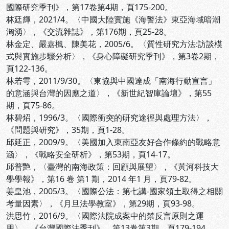
國際研究季刊》，第17卷第4期，頁175-200。
林廷輝，2021/4。〈中國大陸實施《海警法》東亞海域暗潮
洶湧〉，《交流雜誌》，第176期，頁25-28。
林金定、嚴嘉楓、陳美花，2005/6。〈質性研究方法:訪談模
式與實施步驟分析〉，《身心障礙研究季刊》，第3卷2期，
頁122-136。
林若雩，2011/9/30。〈東協與中國達成「南海行動宣言」
的意涵與台灣的因應之道〉，《新世紀智庫論壇》，第55
期，頁75-86。
林碧炤，1996/3。〈國際衝突的研究途徑與處理方法〉，
《問題與研究》，35期，頁1-28。
邱延正，2009/9。〈美國加入東南亞友好合作條約的戰略意
涵〉，《戰略安全研析》，第53期，頁14-17。
邱普艷，〈臺灣的南海政策：回顧與展望〉，《黃河科技大
學學報》，第16 卷 第1 期，2014 年1 月，頁79-82。
姜皇池，2005/3。〈國際公法：第七講-國家領土取得之相關
考量因素〉，《月旦法學教室》，第29期，頁93-98。
洪思竹，2016/9。〈國際法院成案中的禁反言原則之運
用〉，《台灣國際法季刊》，第13卷第3期，頁179-194。