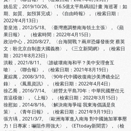
姚岳宏，2019/10/26。〈16.5億太平島碼頭計畫 海巡署：如
期、如質、如預算完成〉，《自由時報》，
（檢索日期：
2022年4月13日）
姜皇池，2012/5/18。〈臺灣應調整南海領土主張〉，《蘋
果日報》，
（檢索時間：2022年4月15日）
政治中心，2020/8/27。〈台海開戰？兩岸恐爆發衝突 蔡英
文：盼北京自制盡大國義務〉，《三立新聞網》，
（檢索日
期：2021年8月23日）
洪毅，2021/8/11。〈誰破壞南海和平？美中安理會互
嗆〉，《聯合報》，
（檢索日期：2021年8月19日）
夏綜萬，2008/3/10。〈90年代中國收復南沙美濟礁全記
錄〉，《鳳凰資訊》，
（檢索日期：2022年4月4日）
徐乙喬，2016/7/14。〈經營太平島70年：中華民國歷任元
首這樣做〉，《上報》，
（檢索日期：2022年3月15日）
徐慰如，2014/8/16。〈解決南海爭端 我東海倡議是良
策〉，《青年日報》，
（檢索日期：2021年9月19日）
張方瑀，2021/3/7。〈歐洲海軍進入南海 對中國施加軍事壓
力！日專家：嚇阻作用強大〉，《ETtoday新聞雲》，
（檢