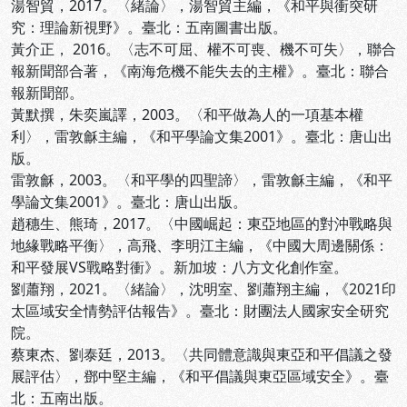
湯智貿，2017。〈緒論〉，湯智貿主編，《和平與衝突研
究：理論新視野》。臺北：五南圖書出版。
黃介正， 2016。〈志不可屈、權不可喪、機不可失〉，聯合
報新聞部合著，《南海危機不能失去的主權》。臺北：聯合
報新聞部。
黃默撰，朱奕嵐譯，2003。〈和平做為人的一項基本權
利〉，雷敦龢主編，《和平學論文集2001》。臺北：唐山出
版。
雷敦龢，2003。〈和平學的四聖諦〉，雷敦龢主編，《和平
學論文集2001》。臺北：唐山出版。
趙穗生、熊琦，2017。〈中國崛起：東亞地區的對沖戰略與
地緣戰略平衡〉，高飛、李明江主編，《中國大周邊關係：
和平發展VS戰略對衝》。新加坡：八方文化創作室。
劉蕭翔，2021。〈緒論〉，沈明室、劉蕭翔主編，《2021印
太區域安全情勢評估報告》。臺北：財團法人國家安全研究
院。
蔡東杰、劉泰廷，2013。〈共同體意識與東亞和平倡議之發
展評估〉，鄧中堅主編，《和平倡議與東亞區域安全》。臺
北：五南出版。