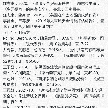
鍾志東，2020。〈區域安全與南海秩序〉，鍾志東主編，
《多元視角下的南海安全》。臺北：五南圖書。
鍾志東、陳亮智，2019。〈美國在印太地區的政策作為〉，
李哲全、王尊彥，《2019印太區域安全情勢評估報告》。臺
北：財團法人國防安全研究院。
（四）期刊論文
Röling, Bert V. A.著，陳彝壽譯，1973/4。〈和平研究-一門
新科學〉，《現代學苑》，第10卷第4期，頁17-22。
尹秀媛、黃獻忠、趙宥翔，2018/8。〈從中共南海戰略布局
探討 我國南海政策之因應作為〉，《海軍學術雙月刊》，第
52卷第4期，頁66-80。
王子昌，2014。〈依照國際法院判例論證中國南海島嶼主
權：方式與問題〉，《東南亞研究》，第 5 期，頁45-50。
王冠雄，2011/8。〈南海爭端之國際法觀點分析〉，《展望
與探索》，第9卷第8期，頁13-20。
王冠雄，2021/10。〈遵法或違法？對中國大陸《海上交通
安全法》修法新版之評析〉，《展望與探索》，第19卷第10
期，頁9-15。
王欽，2012/ 12。〈馬英九連任後兩岸關係面臨的挑戰〉，