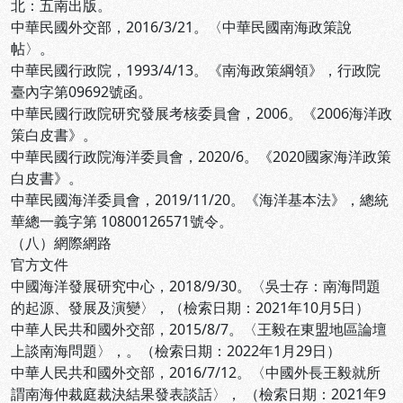
北：五南出版。
中華民國外交部，2016/3/21。〈中華民國南海政策說
帖〉。
中華民國行政院，1993/4/13。《南海政策綱領》，行政院
臺內字第09692號函。
中華民國行政院研究發展考核委員會，2006。《2006海洋政
策白皮書》。
中華民國行政院海洋委員會，2020/6。《2020國家海洋政策
白皮書》。
中華民國海洋委員會，2019/11/20。《海洋基本法》，總統
華總一義字第 10800126571號令。
（八）網際網路
官方文件
中國海洋發展研究中心，2018/9/30。〈吳士存：南海問題
的起源、發展及演變〉，
（檢索日期：2021年10月5日）
中華人民共和國外交部，2015/8/7。〈王毅在東盟地區論壇
上談南海問題〉，
。（檢索日期：2022年1月29日）
中華人民共和國外交部，2016/7/12。〈中國外長王毅就所
謂南海仲裁庭裁決結果發表談話〉，
（檢索日期：2021年9