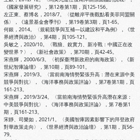
《國家發展研究》，第12卷第1期，頁125-156。
左正東、蔡博名，2018/7。〈從離岸平衡觀點看美菲同盟關
係〉，《遠景基金會季刊》，第19卷第3期，頁1-65。
何銀，2014。〈規範競爭與互補—以建設和平為例》，《世
界經濟與政治》，第4期，頁105-121。
吳敏之，2020/10。〈戰狼、銳實力、新冷戰：中國正在改
變世界？〉，《新社會政策》，第70期，頁42-45。
宋燕輝，2000/6/3。〈初探臺灣新政府的南海政策〉，《新
世紀智庫論壇》，第10期，頁89-101。
宋燕輝，2019/3。〈當前南海情勢緊張升高：潛在來源中美
競爭與對抗〉，《海洋事務與政策評論》，第7卷第1期，頁
161-213。
宋燕輝，2019/3/24。〈當前南海情勢緊張升高潛在來源：
中美競爭與對抗〉，《海洋事務與政策評論》，第 7卷第1
期，頁161-213。
宋靜、司樂如，2021/1。〈美國智庫因素影響下的拜登政府
對華政策走向〉，《世界經濟與政治論壇》，第1期，頁56-
79。