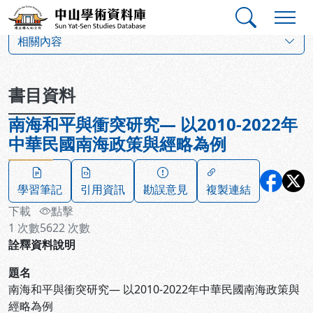
跳到主要內容
:::
:::
中山學術資料庫
:::
相關內容
書目資料
南海和平與衝突研究— 以2010-2022年
中華民國南海政策與經略為例
學習筆記
引用資訊
勘誤意見
複製連結
下載
點擊
1
次數
5622
次數
詮釋資料說明
題名
南海和平與衝突研究— 以2010-2022年中華民國南海政策與
經略為例