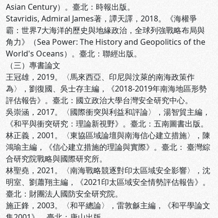
Asian Century）。臺北：時報出版。
Stavridis, Admiral James著，譚天譯，2018。《海權爭
霸：世界7大海洋的歷史與地緣政治，全球列強戰略布局與
角力》（Sea Power: The History and Geopolitics of the
World's Oceans）。臺北：聯經出版。
（三）專書論文
王冠雄，2019。〈馬來西亞、印尼與汶萊的南海政策作
為〉，劉復國、吳士存主編，《2018-2019年南海地區形勢
評估報告》。臺北：國立政治大學台灣安全研究中心。
吳崇涵，2017。〈國際衝突與利益和評論〉，湯智貿主編，
《和平與衝突研究：理論新視野》。臺北：五南圖書出版。
林正義，2001。〈東協區域論壇與南海信心建立措施〉，陳
鴻瑜主編，《信心建立措施的理論與實際》。臺北： 臺灣綜
合研究院戰略與國際研究所。
林聖堯，2021。〈南海戰略競逐對印太區域安全影響〉，沈
明室、劉蕭翔主編，《2021印太區域安全情勢評估報告》。
臺北：財團法人國防安全研究院。
施正鋒，2003。〈和平總論〉，雷敦龢主編，《和平學論文
集2001》。臺北：唐山出版。