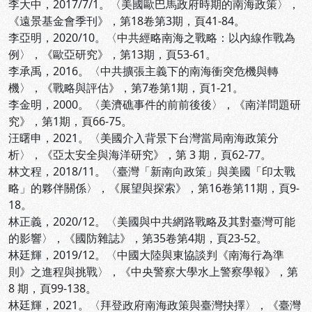
李大中，2017/7/1。〈美國歐巴馬政府時期的南海政策〉，
《遠景基金會季刊》，第18卷第3期，頁41-84。
李亞明，2020/10。〈中共經略南海之戰略：以內線作戰為
例〉，《歐亞研究》，第13期，頁53-61。
李承禹，2016。〈中共擴張主義下的南海衝突危機與轉
機〉，《戰略與評估》，第7卷第1期，頁1-21。
李金明，2000。〈美濟礁事件的前前後後〉，《南洋問題研
究》，第1期，頁66-75。
汪曙申，2021。〈美國介入背景下台灣當局南海政策分
析〉，《亞太安全與海洋研究》，第 3 期，頁62-77。
林文程，2018/11。〈臺灣「新南向政策」與美國「印太戰
略」的夥伴關係〉，《展望與探索》，第16卷第11期，頁9-
18。
林正義，2020/12。〈美國與中共網路戰略及其對臺灣可能
的影響〉，《國防雜誌》，第35卷第4期，頁23-52。
林廷輝，2019/12。〈中國大陸與東協談判《南海行為準
則》之進程與挑戰〉，《中央警察大學水上警察學報》，第
8 期，頁99-138。
林廷輝，2021。〈拜登政府南海政策與臺灣抉擇〉，《臺灣