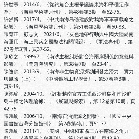
許世宗，2014/6。〈從釣魚台主權爭議論東海和平穩定作
為〉，《海軍學術雙月刊》，第48卷第3期，頁62-76。
許然博，2017/4。〈中共南海島礁建設對我海軍軍事戰略之
影響〉，《海軍學術雙月刊》，第51卷第2期，頁60-83。
陳育正、顧志文，2021/6。〈灰色地帶行動與中國大陸於南
海運用：海上民兵之國際法相關問題〉，《軍法專刊》，第
67卷第3期，頁37-52。
陳欣之，1999/7。〈南沙主權糾紛對台海兩岸關係的意義與
影響〉，《問題與研究》，第38卷7期，頁23-41。
陳逸偵，2013/9。〈南海非生物資源探勘開發之潛力、實力
與風險（上）〉，《中國鑛冶工程學會》，第57卷第3期，
頁9-19。
陳鴻瑜，2004/10。〈評析越南官方主張西沙群島和南沙群
島主權之法理論據〉，《展望與探索》，第 12卷第10期，頁
42-75。
陳鴻瑜，2006/10。〈南海石油資源之開發〉，《國立中央
圖書館台灣分館館刊》，第2卷第4期，頁51-77。
陳鴻瑜，2011/1。〈美國、中國和東協三方在南海之角力
戰〉，《遠景基金會季刊》，第12卷第1期，頁43-80。