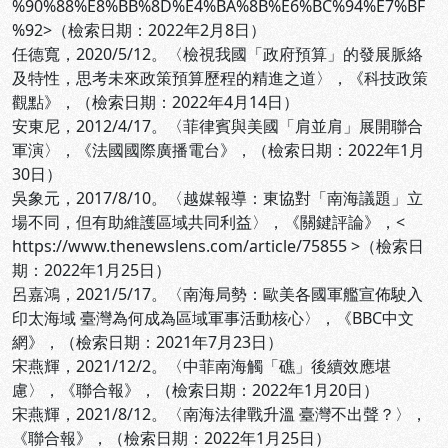
%90%88%E8%BB%8D%E4%BA%8B%E6%BC%94%E7%BF
%92>（檢索日期：2022年2月8日）
任德寬，2020/5/12。〈檢視我國「政府預算」的發展脈絡
及特性，思考未來政策預算歷程的精進之道〉，《科技政策
觀點》，
（檢索日期：2022年4月14日）
安東尼，2012/4/17。〈菲律賓與美國「肩並肩」展開聯合
軍演〉，《法國國際廣播電台》，
（檢索日期：2022年1月
30日）
吳象元，2017/8/10。〈越媒報導：東協對「南海議題」立
場不同，但有助維護區域共同利益〉，《關鍵評論》，<
https://www.thenewslens.com/article/75855 >（檢索日
期：2022年1月25日）
呂嘉鴻，2021/5/17。〈南海局勢：歐美各國軍艦宣佈駛入
印太海域 臺灣為何成為區域軍事活動核心〉，《BBC中文
網》，
（檢索日期：2021年7月23日）
宋燕輝，2021/12/2。〈中菲南海觸「礁」後續效應堪
慮〉，《聯合報》，
（檢索日期：2022年1月20日）
宋燕輝，2021/8/12。〈南海法律戰升溫 臺灣不出聲？〉，
《聯合報》，
（檢索日期：2022年1月25日）