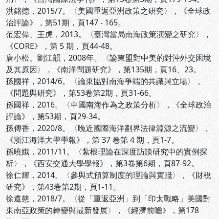
洪銘德，2015/7。〈美國重返亞洲政策之研究〉，《全球政
治評論》，第51期，頁147 - 165。
范宏偉、王虎，2013。〈臺灣當局南海政策演變之研究〉，
《CORE》，第 5 期，頁44-48。
唐小松、劉江韻，2008年。〈論東盟對中美的對沖外交困境
及其原因〉，《南洋問題研究》，第135期，頁16、23。
孫國祥，2014/6。〈論東協對南海爭端的共識與立場〉，
《問題與研究》，第53卷第2期，頁31-66。
孫國祥，2016。〈中國南海作為之政策分析〉，《全球政治
評論》，第53期，頁29-34。
孫傳香，2020/8。〈晚近國際海洋劃界法律淵源之流變〉，
《浙江海洋大學學報》，第 37 卷第 4 期，頁1-7。
孫曉娥，2011/11。〈紮根理論在深度訪談研究中的實例探
析〉，《西安交通大學學報》，第3卷第6期，頁87-92。
徐仁輝，2014。〈參與式預算制度的理論與實踐〉，《財稅
研究》，第43卷第2期，頁1-11。
徐遵慈，2018/7。〈從「重返亞洲」到「印太戰略」美國對
東南亞政策的轉變與最新發展〉，《經濟前瞻》，第178