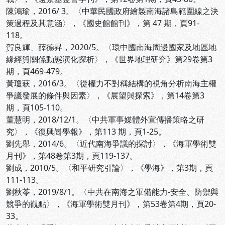
陳鴻瑜，2016/ 3。〈中華民國政府繪製南海諸島範圍線之決
策過程及其意涵〉，《國史館館刊》，第 47 期，頁91-
118。
賀良輝、薛德昇，2020/5。〈環中國南海周邊國家及地區地
緣經貿關係動態演化探析〉，《世界地理研究》第29卷第3
期，頁469-479。
黃瓊萩，2016/3。〈從權力不對稱結構的視角分析南海主權
爭議發展的條件與因素〉，《展望與探索》，第14卷第3
期，頁105-110。
董慧明，2018/12/1。〈中共軍事媒體外宣傳播策略之研
究〉，《復興崗學報》，第113 期，頁1-25。
劉先舉，2014/6。〈近代南海爭議的探討〉，《海軍學術雙
月刊》，第48卷第3期，頁119-137。
劉成，2010/5。〈和平研究引論〉，《學海》，第3期，頁
111-113。
劉秋苓，2019/8/1。〈中共在南海之軍備能力-安全、防禦與
競爭的觀點〉，《海軍學術雙月刊》，第53卷第4期，頁20-
33。