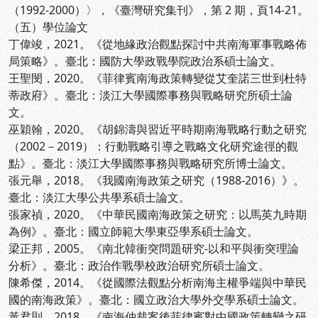
（1992-2000）〉，《臺灣研究集刊》，第 2 期，頁14-21。
（五）學位論文
丁偉竣，2021。《從地緣政治觀點探討中共南海軍事戰略佈
局策略》。臺北：國防大學政戰學院政治系碩士論文。
王聖閔，2020。《菲律賓南海政策轉變從艾奎諾三世到杜特
蒂政府》。臺北：淡江大學國際事務與戰略研究所碩士論
文。
巫穎翰，2020。《胡錦濤與習近平時期南海戰略行動之研究
（2002－2019）：行動戰略引導之戰略文化研究途徑的觀
點》。臺北：淡江大學國際事務與戰略研究所博士論文。
張元舉，2018。《我國南海政策之研究（1988-2016）》。
臺北：淡江大學公共學系碩士論文。
張家禎，2020。《中華民國南海政策之研究：以馬英九時期
為例》。臺北：國立師範大學東亞學系碩士論文。
梁正邦，2005。《南北韓衝突問題研究-以和平與衝突理論
分析》。臺北：政治作戰學校政治研究所碩士論文。
陳希傑，2014。《從國際法觀點分析南海主權爭端與中華民
國的南海政策》。臺北：國立政治大學外交學系碩士論文。
黃君則，2018。《南海仲裁案後菲律賓對中國政策轉變之研