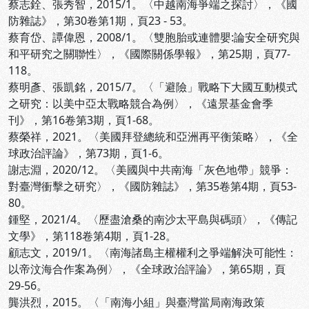
蔡志銓、張秀智，2015/1。〈中越南海爭端之探討〉，《國
防雜誌》，第30卷第1期，頁23 - 53。
蔡育岱、譚偉恩，2008/1。〈雙胞胎或連體嬰:論安全研究與
和平研究之關聯性〉，《國際關係學報》，第25期，頁77-
118。
蔡明彥、張凱銘，2015/7。〈「避險」戰略下大國互動模式
之研究：以美中亞太戰略競合為例〉，《遠景基金會季
刊》，第16卷第3期，頁1-68。
蔡榮祥，2021。〈美國拜登總統和亞洲再平衡策略〉，《全
球政治評論》，第73期，頁1-6。
謝志淵，2020/12。〈美國與中共南海「灰色地帶」競爭：
對臺灣衝擊之研究〉，《國防雜誌》，第35卷第4期，頁53-
80。
鍾堅，2021/4。〈歷盡滄桑的南沙太平島與碼頭〉，《傳記
文學》，第118卷第4期，頁1-28。
顧志文，2019/1。〈南海諸島主權權利之爭端解決可能性：
以帝汶海合作案為例〉，《全球政治評論》，第65期，頁
29-56。
龔洪烈，2015。〈「南海小組」與臺灣當局南海政策