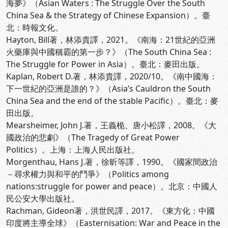
海夢》（Asian Waters : The Struggle Over the South
China Sea & the Strategy of Chinese Expansion）。臺
北：時報文化。
Hayton, Bill著，林添貴譯，2021。《南海：21世紀的亞洲
火藥庫與中國稱霸的第一步？》（The South China Sea :
The Struggle for Power in Asia）。臺北：麥田出版。
Kaplan, Robert D.著，林添貴譯，2020/10。《南中國海：
下一世紀的亞洲是誰的？》（Asia’s Cauldron the South
China Sea and the end of the stable Pacific）。臺北：麥
田出版。
Mearsheimer, John J.著，王義桅、唐小松譯，2008。《大
國政治的悲劇》（The Tragedy of Great Power
Politics）。上海：上海人民出版社。
Morgenthau, Hans J.著，徐昕等譯，1990。《國家間政治
－尋求權力與和平的鬥爭》（Politics among
nations:struggle for power and peace）。北京：中國人
民公安大學出版社。
Rachman, Gideon著，洪世民譯，2017。《東方化：中國
印度將主導全球》（Easternisation: War and Peace in the