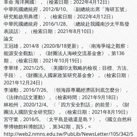
革命 海洋興國〉，
（檢索日期：2022年4月12日）
中華民國總統府，2012/8/10。〈副總統出席「海研五號」
研究船啟用典禮〉，
（檢索日期：2022年4月12日）
中華民國總統府，2016/1/28。〈總統赴我國南沙太平島發
表談話〉，
（檢索日期：2021年8月10日）
論文
王冠雄，2014/8（2020/8/18更新）。〈南海爭端之觀察：
能源安全觀點〉，《財團法人海峽交流基金會》，第136
期，
（檢索日期：2021年10月19日）
李華球，2021/2/5。〈美國印太戰略的檢視：目標、方法、
手段〉，《財團法人國家政策研究基金會》，
（檢索日期：
2021年12月24日）
李濬勳，2016/7/26。〈領海跟專屬經濟區到底怎麼分〉，
《法律白話文運動》，
（檢索時間：2021年9月18日）
林柏州，2020/12/4。〈「四方安全對話」的前景〉，《財
團法人國防安全研究院》，
（檢索日期：2021年8月19日）
宮守業，2016/5。〈太平島是礁還是島？〉，《國立自然科
學博物館科博館訊》，第342期，頁5，<
http://web2.nmns.edu.tw/PubLib/NewsLetter/105/342/5