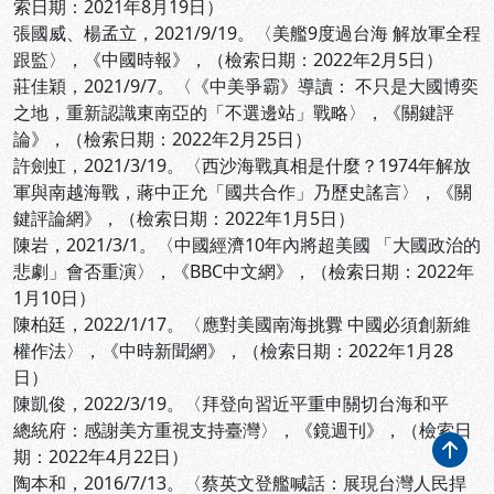
索日期：2021年8月19日）
張國威、楊孟立，2021/9/19。〈美艦9度過台海 解放軍全程
跟監〉，《中國時報》，
（檢索日期：2022年2月5日）
莊佳穎，2021/9/7。〈《中美爭霸》導讀： 不只是大國博奕
之地，重新認識東南亞的「不選邊站」戰略〉，《關鍵評
論》，
（檢索日期：2022年2月25日）
許劍虹，2021/3/19。〈西沙海戰真相是什麼？1974年解放
軍與南越海戰，蔣中正允「國共合作」乃歷史謠言〉，《關
鍵評論網》，
（檢索日期：2022年1月5日）
陳岩，2021/3/1。〈中國經濟10年內將超美國 「大國政治的
悲劇」會否重演〉，《BBC中文網》，
（檢索日期：2022年
1月10日）
陳柏廷，2022/1/17。〈應對美國南海挑釁 中國必須創新維
權作法〉，《中時新聞網》，
（檢索日期：2022年1月28
日）
陳凱俊，2022/3/19。〈拜登向習近平重申關切台海和平
總統府：感謝美方重視支持臺灣〉，《鏡週刊》，
（檢索日
期：2022年4月22日）
陶本和，2016/7/13。〈蔡英文登艦喊話：展現台灣人民捍