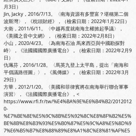
月3日）
Jin, Jacky，2016/7/13。〈南海資源有多豐富？堪稱第二個
波斯灣〉，《枕頭財經》，
（檢索日期：2022年1月22日）
大衛，2011/6/11。〈中越再度就南海主權掀起爭議〉，
《美國之音中文網》，
（檢索日期：2022年2月8日）
小山，2020/4/23。〈為南海石油 馬來西亞與中國勘探對
峙〉，《法國國國際廣播電台》，
（檢索日期：2022年2月9
日）
仇珮芬，2016/1/28。〈馬英九登上太平島，提出「南海和
平倡議路徑圖」〉，《風傳媒》，
（檢索日期：2022年3月
29日）
方華，2012/1/20。〈美國和菲律賓將在南海舉行聯合軍事
演習〉，《法國國際廣播電台》，<
https://www.rfi.fr/tw/%E4%BA%9E%E6%B4%B2/2012012
0-
%E7%BE%8E%E5%9C%8B%E5%92%8C%E8%8F%B2%E5%
BE%8B%E8%B3%93%E5%B0%87%E5%9C%A8%E5%8D%9
7%E6%B5%B7%E8%88%89%E8%A1%8C%E8%81%AF%E5