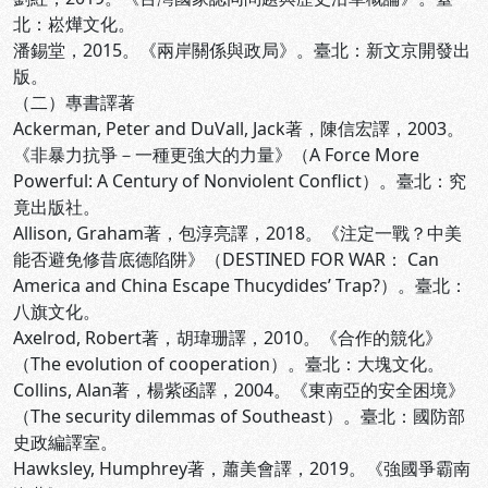
北：崧燁文化。
潘錫堂，2015。《兩岸關係與政局》。臺北：新文京開發出
版。
（二）專書譯著
Ackerman, Peter and DuVall, Jack著，陳信宏譯，2003。
《非暴力抗爭－一種更強大的力量》（A Force More
Powerful: A Century of Nonviolent Conflict）。臺北：究
竟出版社。
Allison, Graham著，包淳亮譯，2018。《注定一戰？中美
能否避免修昔底德陷阱》（DESTINED FOR WAR： Can
America and China Escape Thucydides’ Trap?）。臺北：
八旗文化。
Axelrod, Robert著，胡瑋珊譯，2010。《合作的競化》
（The evolution of cooperation）。臺北：大塊文化。
Collins, Alan著，楊紫函譯，2004。《東南亞的安全困境》
（The security dilemmas of Southeast）。臺北：國防部
史政編譯室。
Hawksley, Humphrey著，蕭美會譯，2019。《強國爭霸南