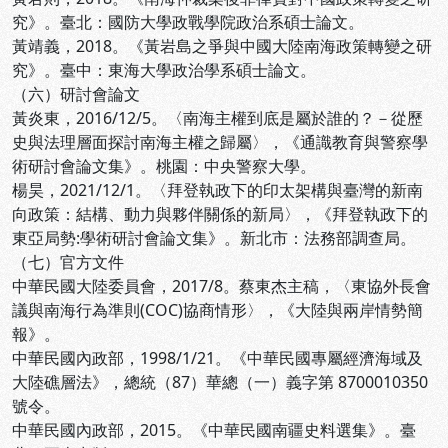
究》。臺北：國防大學政戰學院政治系碩士論文。
黃靖義，2018。《黃岩島之爭與中國大陸南海政策轉變之研
究》。臺中：東海大學政治學系碩士論文。
（六）研討會論文
黃炎東，2016/12/5。〈南海主權到底是屬於誰的？－從歷
史與法理層面探討南海主權之歸屬〉，《通識教育與警察學
術研討會論文集》。桃園：中央警察大學。
楊昊，2021/12/1。〈拜登執政下的印太架構與臺灣的新南
向政策：結構、動力與夥伴關係的新局〉，《拜登執政下的
東亞局勢:學術研討會論文集》。新北市：法務部調查局。
（七）官方文件
中華民國大陸委員會，2017/8。蔡東杰主稿，〈東協外長會
議與南海行為準則(COC)協商情形〉，《大陸與兩岸情勢簡
報》。
中華民國內政部，1998/1/21。《中華民國專屬經濟海域及
大陸礁層法》，總統（87）華總（一）義字第 8700010350
號令。
中華民國內政部，2015。《中華民國南疆史料選集》。臺