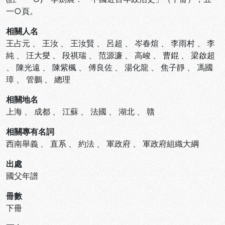
一○頁。
相關人名
王占元
、
王汝
、
王汝賢
、
呂超
、
岑春煊
、
李雨村
、
李
純
、
汪大燮
、
段祺瑞
、
范源濂
、
高峻
、
曹錕
、
梁啟超
、
陳光遠
、
陳紫楓
、
傅良佐
、
湯化龍
、
焦子靜
、
馮國
璋
、
管鵬
、
總理
相關地名
上海
、
成都
、
江蘇
、
法國
、
湖北
、
贛
相關專有名詞
西南舉義
、
直系
、
約法
、
軍政府
、
軍政府組織大綱
出處
國父年譜
冊數
下冊