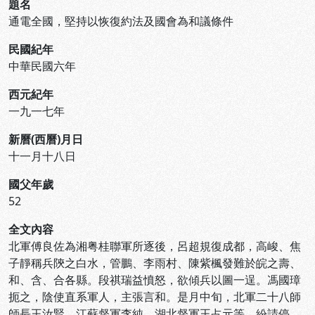
題名
通電全國，堅持以恢復約法及國會為和議條件
民國紀年
中華民國六年
西元紀年
一九一七年
新曆(西曆)月日
十一月十八日
國父年歲
52
全文內容
北軍傅良佐為湘粤桂聯軍所逐後，呂超規復成都，高峻、焦
子靜稱兵陝之白水，管鵬、李雨村、陳紫楓發難於皖之壽、
和、含、合各縣。段祺瑞益憤怒，欲傾兵以圖一逞。馮國璋
扼之，陰使直系軍人，主張言和。是月中旬，北軍二十八師
師長王汝賢，江蘇督軍李純，湖北督軍王占元等，紛請停