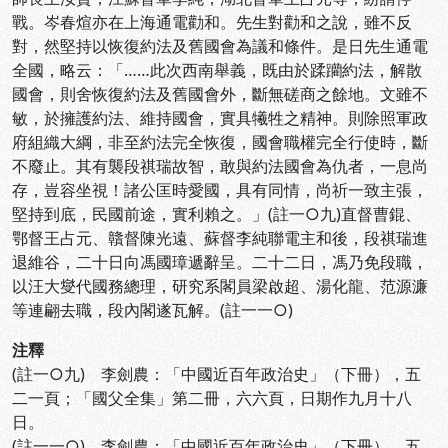
戰。岑春煊亦在上海通電勸和。先生對勸和之說，雖不反
對，然堅持以恢復約法及舊國會為議和條件。是日先生通電
全國，略云：「……此次西南舉義，既由於蹂躪約法，解散
國會，則舍恢復約法及舊國會外，斷無磋商之餘地。文雖不
敏，於擁護約法、維持國會，實具犧牲之精神。則除照軍政
府組織大綱，非至約法完全恢復，國會職權完全行使時，斷
不廢止。其有襲段祺瑞故智，敢與約法國會為仇者，一息尚
存，豈容坐視！諸公匡時愛國，具有同情，尚祈一致主張，
堅持到底，民國前途，實利賴之。」(註一○九)直督曹錕、
鄂督王占元、贛督陳光遠、蘇督李純聯電主和後，段祺瑞進
退維谷，二十日向馮國璋遞辭呈。二十二日，馮乃免段職，
以汪大燮代國務總理，研究系閣員梁啟超、湯化龍、范源濂
等連翩去職，段內閣遂瓦解。(註一一○)
注釋
(註一○九) 李劍農：「中國近百年政治史」（下冊），五
二一頁；「國父全集」第二冊，六六頁，日期作九月十八
日。
(註一一○) 李劍農：「中國近百年政治史」（下冊），五