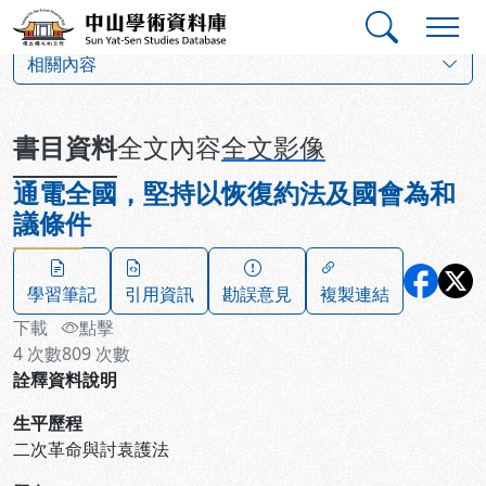
跳到主要內容
:::
:::
中山學術資料庫
:::
相關內容
書目資料
全文內容
全文影像
通電全國，堅持以恢復約法及國會為和
議條件
學習筆記
引用資訊
勘誤意見
複製連結
下載
點擊
4
次數
809
次數
詮釋資料說明
生平歷程
二次革命與討袁護法