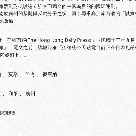
命活動對抗以建立強大而獨立的中國為目的的國民運動。
協助廣州的叛亂與反動分子之後，再以尋求高加索石油的「誠實
孫逸仙。
港「孖喇西報(The Hong Kong Daily Press)」（民
報」，電文之前，該報並稱「孫總統今天致電目前正在日內瓦舉行會
電文內容如下」。
仙
、
莫塔
、
許有
、
麥唐納
瓦
、
和平
、
廣州
國際聯盟