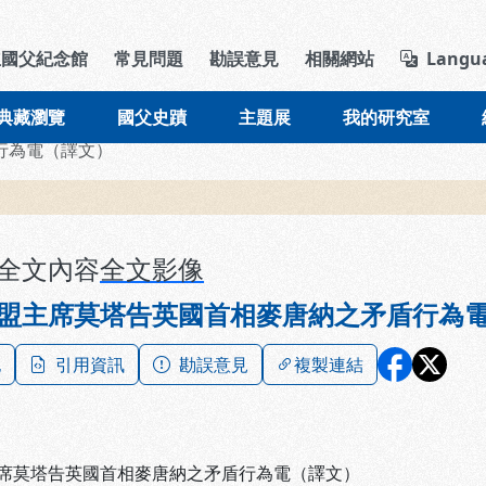
導覽列區塊
立國父紀念館
常見問題
勘誤意見
相關網站
Langu
典藏瀏覽
國父史蹟
主題展
我的研究室
行為電（譯文）
全文內容
全文影像
盟主席莫塔告英國首相麥唐納之矛盾行為
記
引用資訊
勘誤意見
複製連結
席莫塔告英國首相麥唐納之矛盾行為電（譯文）