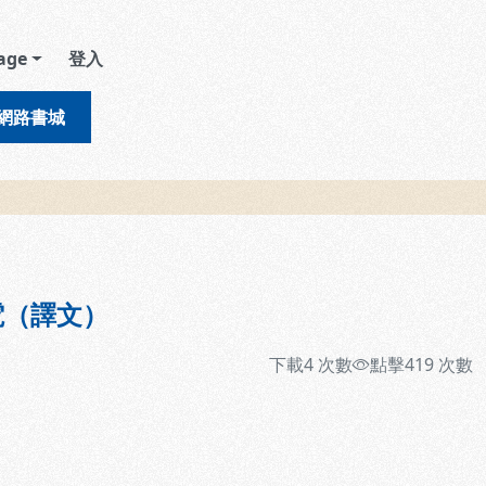
age
登入
網路書城
電（譯文）
下載
4
次數
點擊
419
次數