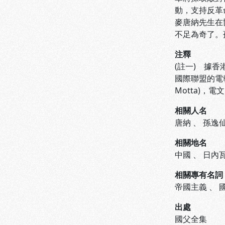
動，支持反革
麥唐納先生在
不足為奇了。
注釋
(註一) 據香
國際聯盟的電
Motta)，
相關人名
唐納
、
孫逸
相關地名
中國
、
日內
相關專有名詞
帝國主義
、
出處
國父全集