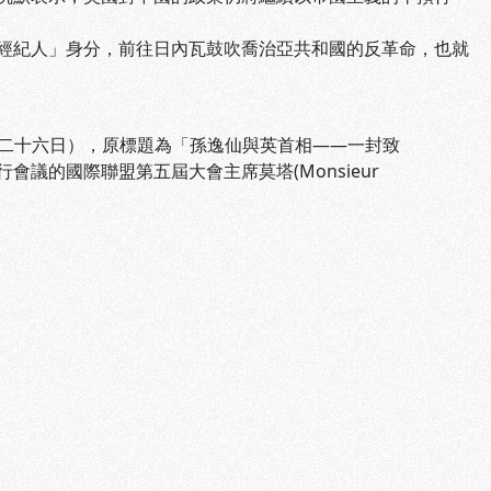
經紀人」身分，前往日內瓦鼓吹喬治亞共和國的反革命，也就
國十三年九月二十六日），原標題為「孫逸仙與英首相――一封致
議的國際聯盟第五屆大會主席莫塔(Monsieur