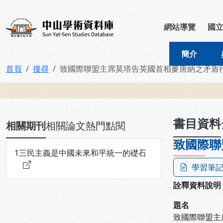
跳到主要內容
:::
:::
中山學術資料庫
網站導覽
國
簡介
首頁
搜尋
致國際聯盟主席莫塔告英國首相麥唐納之矛盾
:::
書目資料
相關期刊
相關論文
熱門點閱
致國際聯
1
三民主義是中國未來和平統一的礎石
學習筆
詮釋資料說明
題名
致國際聯盟主