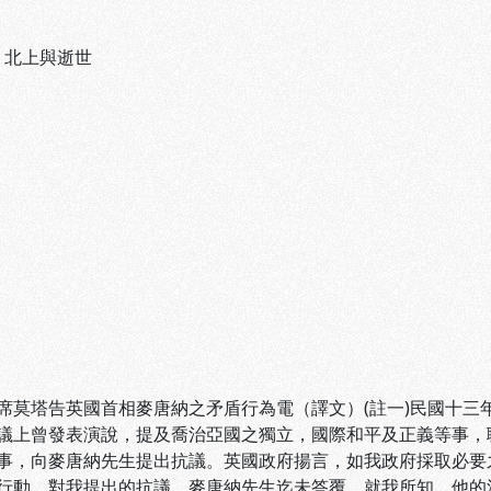
、
北上與逝世
席莫塔告英國首相麥唐納之矛盾行為電（譯文）(註一)民國十三
議上曾發表演說，提及喬治亞國之獨立，國際和平及正義等事，
事，向麥唐納先生提出抗議。英國政府揚言，如我政府採取必要
行動。對我提出的抗議，麥唐納先生迄未答覆。就我所知，他的