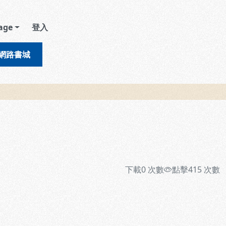
age
登入
網路書城
下載
0
次數
點擊
415
次數