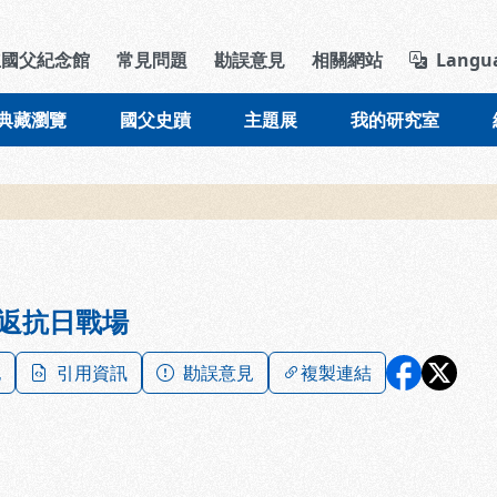
導覽列區塊
立國父紀念館
常見問題
勘誤意見
相關網站
Langu
典藏瀏覽
國父史蹟
主題展
我的研究室
返抗日戰場
記
引用資訊
勘誤意見
複製連結