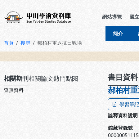
跳到主要內容
:::
:::
中山學術資料庫
網站導覽
國
簡介
首頁
搜尋
郝柏村重返抗日戰場
:::
書目資料
相關期刊
相關論文
熱門點閱
郝柏村重
查無資料
學習筆
詮釋資料說明
館藏登錄號
00000051115