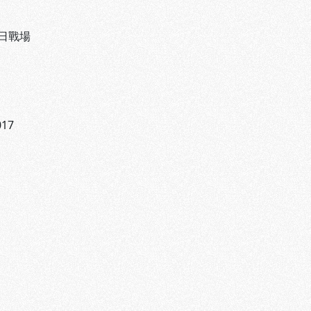
日戰場
017