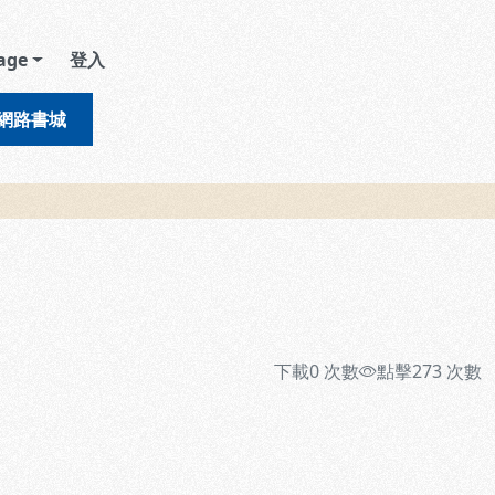
age
登入
網路書城
下載
0
次數
點擊
273
次數