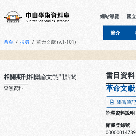
跳到主要內容
:::
:::
中山學術資料庫
網站導覽
國
簡介
首頁
搜尋
革命文獻 (v.1-101)
:::
書目資料
相關期刊
相關論文
熱門點閱
革命文獻 (
查無資料
學習筆
詮釋資料說明
館藏登錄號
00000014739