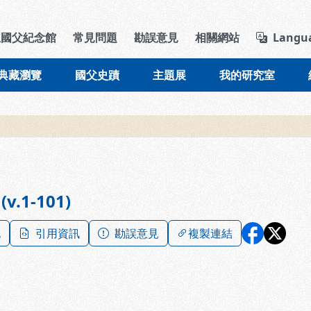
導覽列區塊
立國父紀念館
常見問題
勘誤意見
相關網站
Langu
典藏瀏覽
國父史蹟
主題展
我的研究室
v.1-101)
記
引用資訊
勘誤意見
複製連結