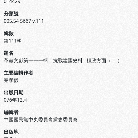
014429
分類號
005.54 5667 v.111
輯數
第111輯
題名
革命文獻第一一一輯—抗戰建國史料 - 糧政方面（二 ）
主要編輯作者
秦孝儀
出版日期
076年12月
編輯者
中國國民黨中央委員會黨史委員會
出版地