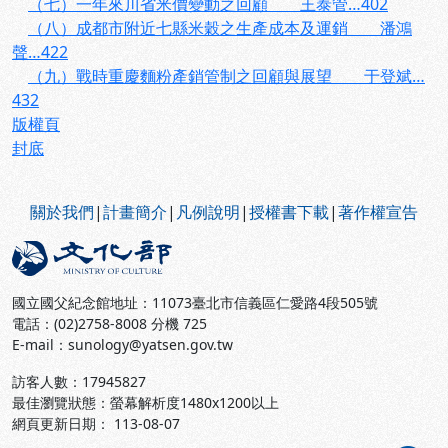
（七）一年來川省米價變動之回顧 王泰管…402
（八）成都市附近七縣米穀之生產成本及運銷 潘鴻
聲…422
（九）戰時重慶麵粉產銷管制之回顧與展望 于登斌…
432
版權頁
封底
:::
關於我們
|
計畫簡介
|
凡例說明
|
授權書下載
|
著作權宣告
國立國父紀念館地址：11073臺北市信義區仁愛路4段505號
電話：(02)2758-8008 分機 725
E-mail：sunology@yatsen.gov.tw
訪客人數：
17945827
最佳瀏覽狀態：螢幕解析度1480x1200以上
網頁更新日期： 113-08-07