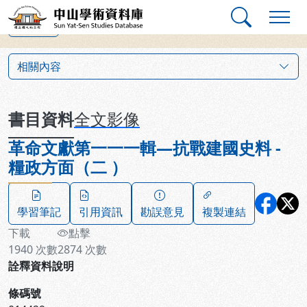
跳到主要內容
:::
:::
中山學術資料庫
上一筆
:::
相關內容
書目資料
全文影像
革命文獻第一一一輯—抗戰建國史料 -
糧政方面（二 ）
學習筆記
引用資訊
勘誤意見
複製連結
下載
點擊
1940
次數
2874
次數
詮釋資料說明
條碼號