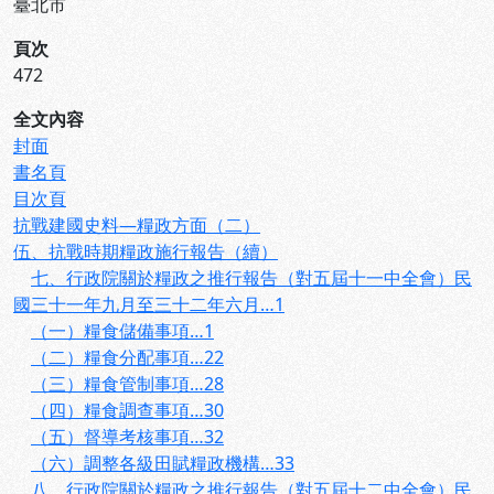
臺北市
頁次
472
全文內容
封面
書名頁
目次頁
抗戰建國史料—糧政方面（二）
伍、抗戰時期糧政施行報告（續）
七、行政院關於糧政之推行報告（對五屆十一中全會）民
國三十一年九月至三十二年六月…1
（一）糧食儲備事項…1
（二）糧食分配事項…22
（三）糧食管制事項…28
（四）糧食調查事項…30
（五）督導考核事項…32
（六）調整各級田賦糧政機構…33
八、行政院關於糧政之推行報告（對五屆十二中全會）民