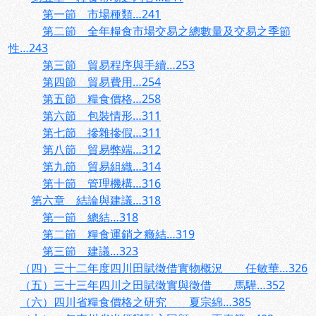
第一節 市場種類…241
第二節 全年糧食市場交易之總數量及交易之季節
性…243
第三節 貿易程序與手續…253
第四節 貿易費用…254
第五節 糧食價格…258
第六節 包裝情形…311
第七節 摻雜摻假…311
第八節 貿易弊端…312
第九節 貿易組織…314
第十節 管理機構…316
第六章 結論與建議…318
第一節 總結…318
第二節 糧食運銷之癥結…319
第三節 建議…323
（四）三十二年度四川田賦徵借實物概況 任敏華…326
（五）三十三年四川之田賦徵實與徵借 馬驊…352
（六）四川省糧食價格之研究 夏宗綿…385