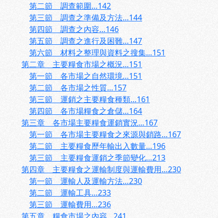
第二節 調查範圍…142
第三節 調查之準備及方法…144
第四節 調查之內容…146
第五節 調查之進行及困難…147
第六節 材料之整理與資料之搜集…151
第二章 主要糧食市場之概況…151
第一節 各市場之自然環境…151
第二節 各市場之性質…157
第三節 運銷之主要糧食種類…161
第四節 各市場糧食之倉儲…164
第三章 各市場主要糧食運銷實況…167
第一節 各市場主要糧食之來源與銷路…167
第二節 主要糧食歷年輸出入數量…196
第三節 主要糧食運銷之季節變化…213
第四章 主要糧食之運輸制度與運輸費用…230
第一節 運輸人及運輸方法…230
第二節 運輸工具…233
第三節 運輸費用…236
第五章 糧食市場之內容…241