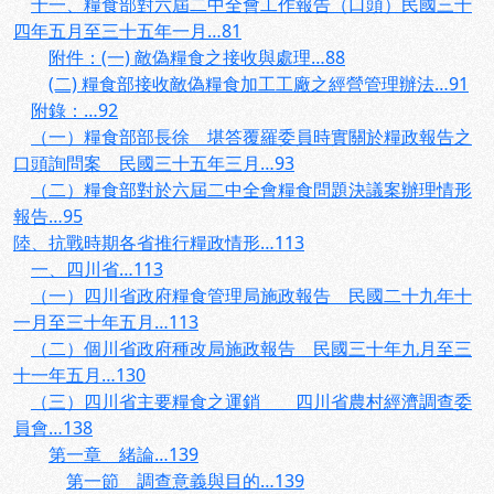
十一、糧食部對六屆二中全會工作報告（口頭）民國三十
四年五月至三十五年一月…81
附件：(一) 敵偽糧食之接收與處理…88
(二) 糧食部接收敵偽糧食加工工廠之經營管理辦法…91
附錄：…92
（一）糧食部部長徐 堪答覆羅委員時實關於糧政報告之
口頭詢問案 民國三十五年三月…93
（二）糧食部對於六屆二中全會糧食問題決議案辦理情形
報告…95
陸、抗戰時期各省推行糧政情形…113
一、四川省…113
（一）四川省政府糧食管理局施政報告 民國二十九年十
一月至三十年五月…113
（二）個川省政府種改局施政報告 民國三十年九月至三
十一年五月…130
（三）四川省主要糧食之運銷 四川省農村經濟調查委
員會…138
第一章 緒論…139
第一節 調查意義與目的…139