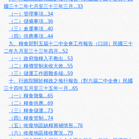
國三十二年七月至三十三年三月…33
（一）管理事項…34
（二）儲備事項…36
（三）倉運事項…40
（四）供應事項…44
九、糧食部對五屆十二中全會工作報告（口頭）民國三十
二年九月至三十三年四月…52
（一）政府徵糧入不敷出…53
（二）糧價管制未收大效…55
（三）儲運工作困難多端…59
十、行政院關於糧政之推行報告（對六屆二中全會）民國
三十四年五月至三十五年一月…65
（一）糧食徵集…65
（二）糧食供應…69
（三）糧食儲運…73
（四）糧食管制…74
（五）收復地區缺糧籌補情形…76
（六）收復地區接收實況…79