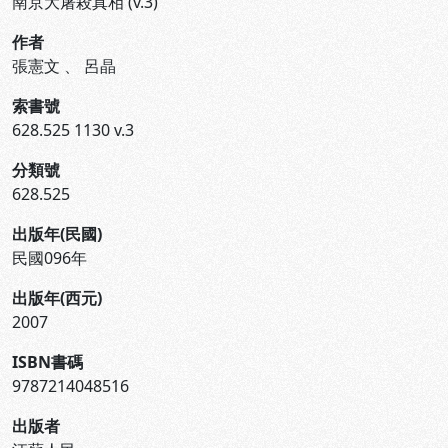
南京大屠殺真相 (v.3)
作者
張憲文
、
呂晶
索書號
628.525 1130 v.3
分類號
628.525
出版年(民國)
民國096年
出版年(西元)
2007
ISBN書碼
9787214048516
出版者