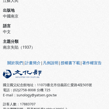
江蘇人民
出版地
中國南京
語言
中文
主題分類
南京失陷（1937）
:::
關於我們
|
計畫簡介
|
凡例說明
|
授權書下載
|
著作權宣告
國立國父紀念館地址：11073臺北市信義區仁愛路4段505號
電話：(02)2758-8008 分機 725
E-mail：sunology@yatsen.gov.tw
訪客人數：
17883707