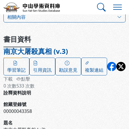
跳到主要內容
:::
:::
中山學術資料庫
:::
相關內容
書目資料
南京大屠殺真相 (v.3)
學習筆記
引用資訊
勘誤意見
複製連結
下載
點擊
0
次數
533
次數
詮釋資料說明
館藏登錄號
00000043358
題名