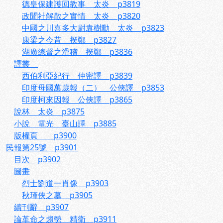
德皇保建護回教事 太炎 p3819
政聞社解散之實情 太炎 p3820
中國之川喜多大尉袁樹勳 太炎 p3823
康梁之今昔 揆鄭 p3827
湖廣總督之滑稽 揆鄭 p3836
譯叢
西伯利亞紀行 仲密譯 p3839
印度母國萬歲報（二） 公俠譯 p3853
印度柯來因報 公俠譯 p3865
說林 太炎 p3875
小說 電光 臺山譯 p3885
版權頁 p3900
民報第25號 p3901
目次 p3902
圖畫
烈士劉道一肖像 p3903
秋瑾俠之墓 p3905
續刊辭 p3907
論革命之趨勢 精衛 p3911