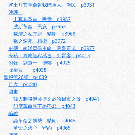
就土耳其革命告我國軍人 漢民 p3931
時評
土耳其革命 民意 p3957
波斯革命 民意 p3963
載灃之私其親 精衛 p3968
張之洞死 精衛 p3972
史傳 南洋華僑史略 羲皇正胤 p3977
來稿 嘉應黨獄感言 虬髯客 p4013
附錄 劉道一 揆鄭 p4025
版權頁 p4038
民報第26號 p4039
目次 p4040
圖畫
韓人刺殺伊藤博文於哈爾賓之景 p4041
印度革命黨丁格勞君 p4043
論說
論革命之趨勢 精衛 p4045
革命之決心 守約 p4065