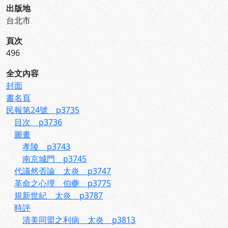
出版地
台北市
頁次
496
全文內容
封面
書名頁
民報第24號 p3735
目次 p3736
圖畫
孝陵 p3743
南京城門 p3745
代議然否論 太炎 p3747
革命之心理 伯夔 p3775
規新世紀 太炎 p3787
時評
清美同盟之利病 太炎 p3813