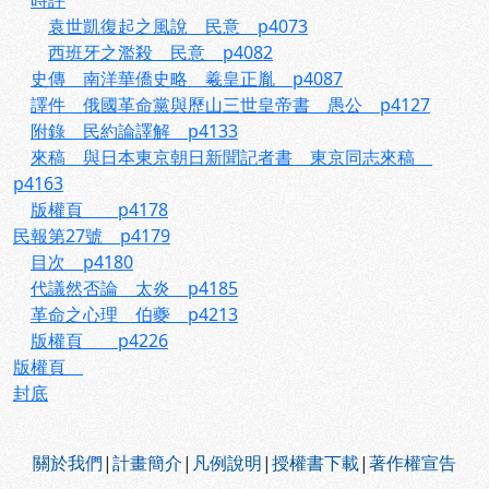
時評
袁世凱復起之風說 民意 p4073
西班牙之濫殺 民意 p4082
史傳 南洋華僑史略 羲皇正胤 p4087
譯件 俄國革命黨與歷山三世皇帝書 愚公 p4127
附錄 民約論譯解 p4133
來稿 與日本東京朝日新聞記者書 東京同志來稿
p4163
版權頁 p4178
民報第27號 p4179
目次 p4180
代議然否論 太炎 p4185
革命之心理 伯夔 p4213
版權頁 p4226
版權頁
封底
:::
關於我們
|
計畫簡介
|
凡例說明
|
授權書下載
|
著作權宣告