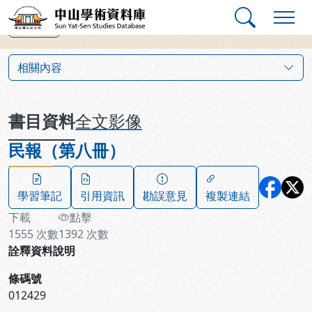
跳到主要內容
:::
:::
中山學術資料庫
上一筆
:::
相關內容
書目資料
全文影像
民報（第八冊）
學習筆記
引用資訊
勘誤意見
複製連結
下載
點擊
1555
次數
1392
次數
詮釋資料說明
條碼號
012429