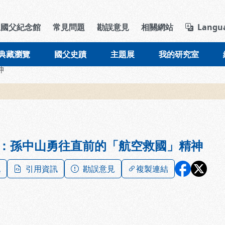
導覽列區塊
立國父紀念館
常見問題
勘誤意見
相關網站
Langu
典藏瀏覽
國父史蹟
主題展
我的研究室
神
：孫中山勇往直前的「航空救國」精神
記
引用資訊
勘誤意見
複製連結