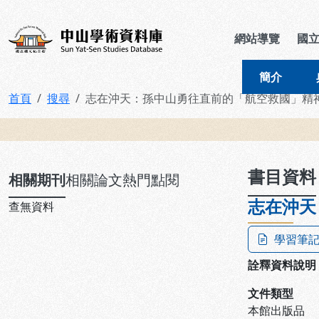
跳到主要內容
:::
:::
中山學術資料庫
網站導覽
國
簡介
首頁
搜尋
志在沖天：孫中山勇往直前的「航空救國」精
:::
書目資料
相關期刊
相關論文
熱門點閱
志在沖天
查無資料
學習筆
詮釋資料說明
文件類型
本館出版品