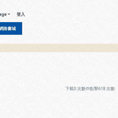
age
登入
網路書城
下載
0
次數
點擊
618
次數