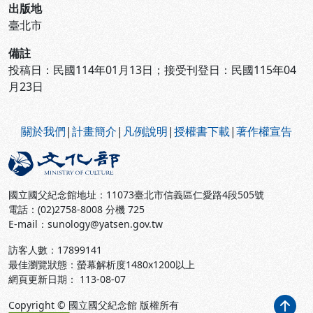
出版地
臺北市
備註
投稿日：民國114年01月13日；接受刊登日：民國115年04
月23日
:::
關於我們
|
計畫簡介
|
凡例說明
|
授權書下載
|
著作權宣告
國立國父紀念館地址：11073臺北市信義區仁愛路4段505號
電話：(02)2758-8008 分機 725
E-mail：sunology@yatsen.gov.tw
訪客人數：
17899141
最佳瀏覽狀態：螢幕解析度1480x1200以上
網頁更新日期： 113-08-07
Copyright © 國立國父紀念館 版權所有