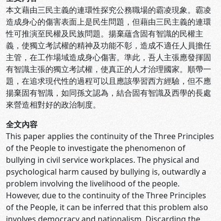
本文藉由三民主義的連環性探究公務職場的霸凌現象。霸凌
造成身心的傷害表面上是民生問題，但藉由三民主義的連環
性可推演至民權及民族問題。揚棄蘊含固有智識的民權主
義，使獨立考試權的精神及功能不彰，造成不適任人員擔任
主管，在工作場域造成身心傷害。準此，吾人主張應發揮固
有智識主張的獨立考試權，使真正的人才治理國家。順帶一
題，在追求現代性的過程可以且應該學習西方經驗，但不應
揚棄固有智識，如同孫文認為，結合固有智識及西學的長處
來營造相對好的政治制度。
全文內容
This paper applies the continuity of the Three Principles
of the People to investigate the phenomenon of
bullying in civil service workplaces. The physical and
psychological harm caused by bullying is, outwardly a
problem involving the livelihood of the people.
However, due to the continuity of the Three Principles
of the People, it can be inferred that this problem also
involves democracy and nationalism. Discarding the