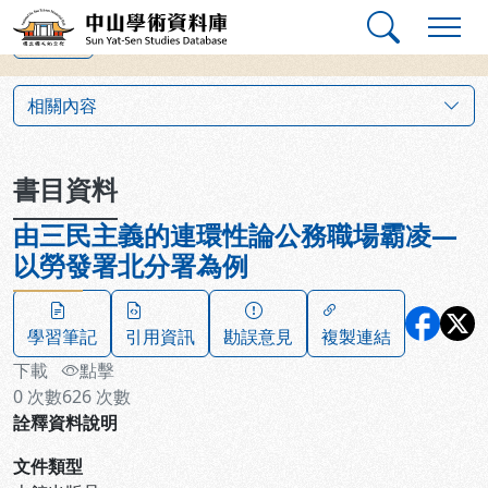
跳到主要內容
:::
:::
中山學術資料庫
上一筆
:::
相關內容
書目資料
由三民主義的連環性論公務職場霸凌—
以勞發署北分署為例
學習筆記
引用資訊
勘誤意見
複製連結
下載
點擊
0
次數
626
次數
詮釋資料說明
文件類型