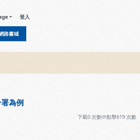
age
登入
網路書城
分署為例
下載
0
次數
點擊
619
次數