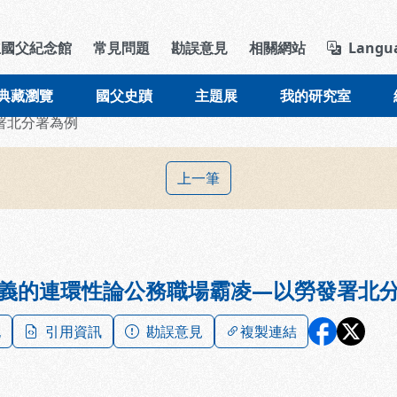
導覽列區塊
立國父紀念館
常見問題
勘誤意見
相關網站
Langu
典藏瀏覽
國父史蹟
主題展
我的研究室
署北分署為例
上一筆
義的連環性論公務職場霸凌—以勞發署北
記
引用資訊
勘誤意見
複製連結