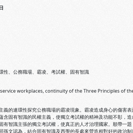
日
環性、公務職場、霸凌、考試權、固有智識
il service workplaces, continuity of the Three Principles of 
主義的連環性探究公務職場的霸凌現象。霸凌造成身心的傷害表
蘊含固有智識的民權主義，使獨立考試權的精神及功能不彰，造
固有智識主張的獨立考試權，使真正的人才治理國家。順帶一題
同孫文認為，結合固有智識及西學的長處來營造相對好的政治制