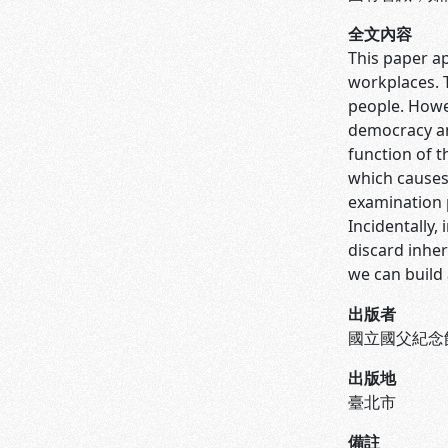
全文內容
This paper ap
workplaces. T
people. Howev
democracy an
function of 
which causes
examination 
Incidentally
discard inhe
we can build 
出版者
國立國父紀念
出版地
臺北市
備註