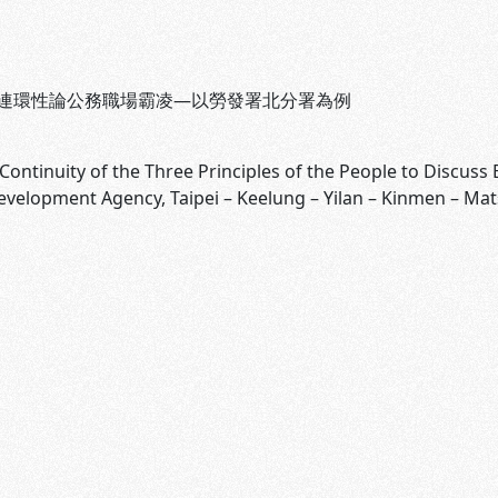
連環性論公務職場霸凌—以勞發署北分署為例
Continuity of the Three Principles of the People to Discuss B
velopment Agency, Taipei – Keelung – Yilan – Kinmen – Ma