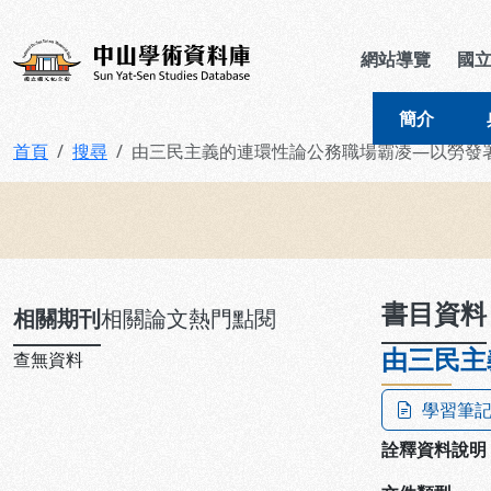
跳到主要內容
:::
:::
中山學術資料庫
網站導覽
國
簡介
首頁
搜尋
由三民主義的連環性論公務職場霸凌—以勞發
:::
書目資料
相關期刊
相關論文
熱門點閱
由三民主
查無資料
學習筆
詮釋資料說明