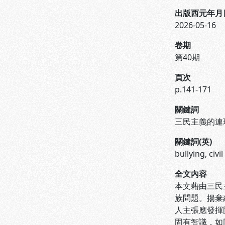
出版西元年月
2026-05-16
卷期
第40期
頁次
p.141-171
關鍵詞
三民主義的連
關鍵詞(英)
bullying, civ
全文內容
本文藉由三民
族問題。揚棄
人主張應發揮
固有智識，如