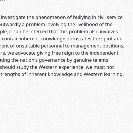
 investigate the phenomenon of bullying in civil service
utwardly a problem involving the livelihood of the
le, it can be inferred that this problem also involves
 contain inherent knowledge obfuscates the spirit and
ment of unsuitable personnel to management positions,
re, we advocate giving free reign to the independent
ting the nation’s governance by genuine talents.
d should study the Western experience, we must not
 strengths of inherent knowledge and Western learning,