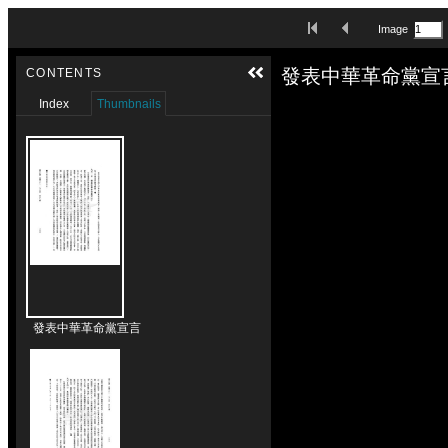
Skip to downloads and alternative formats
First Image
Previous Image
Image
Media Viewer
發表中華革命黨宣言
CONTENTS
Index
Thumbnails
發表中華革命黨宣言