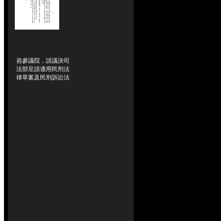
咨參議院，請議決司
法部呈請適用民刑法
律草案及民刑訴訟法