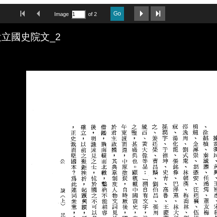
First Image
Previous Image
Next Image
Last Image
Go
Image
of 2
立國史院文_2