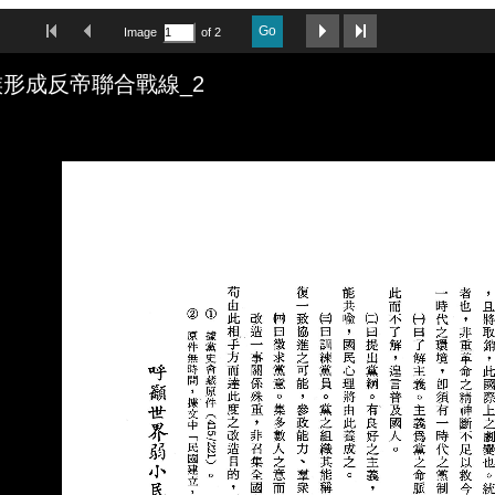
First Image
Previous Image
Next Image
Last Image
Go
Image
of 2
形成反帝聯合戰線_2